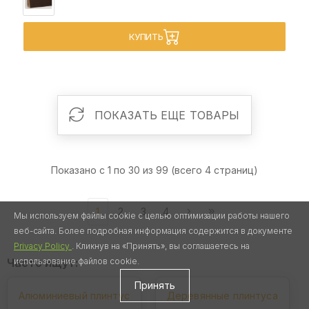
КУПИТЬ
ПОКАЗАТЬ ЕЩЕ ТОВАРЫ
Показано с 1 по 30 из 99 (всего 4 страниц)
1
2
3
4
Мы используем файлы cookie с целью оптимизации работы нашего
веб-сайта. Более подробная информация содержится в документе
Privacy Policy
. Кликнув на «Принять», вы соглашаетесь на
Часто ищут:
использование файлов cookie.
Принять
Алюминиевый плинтус
Деревянные плинтуса