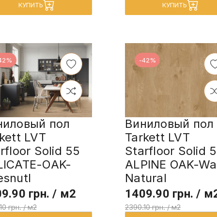
КУПИТЬ
КУПИТЬ
42%
-42%
ниловый пол
Виниловый пол
kett LVT
Tarkett LVT
rfloor Solid 55
Starfloor Solid 
LICATE-OAK-
ALPINE OAK-W
snutl
Natural
9.90 грн. / м2
1409.90 грн. / м
10 грн. / м2
2390.10 грн. / м2