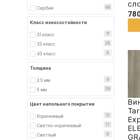
сл
48
Сербия
780
Класс износостойкости
11
31 класс
28
33 класс
9
43 класс
Толщина
9
2.5 мм
39
5 мм
Ви
Цвет напольного покрытия
Tar
13
Коричневый
Ex
17
Светло-коричневый
EL
9
Светлый
GR