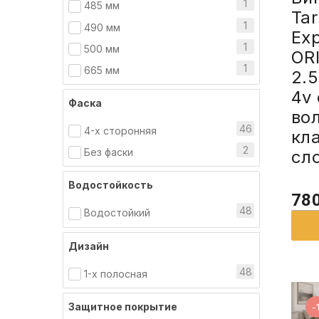
1
485 мм
Tar
1
490 мм
Ex
1
500 мм
OR
1
665 мм
2.
4v 
Фаска
во
46
4-х сторонняя
кл
2
Без фаски
сл
Водостойкость
780
48
Водостойкий
Дизайн
48
1-х полосная
Защитное покрытие
-