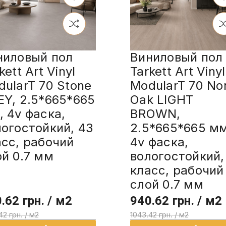
ниловый пол
Виниловый пол
kett Art Vinyl
Tarkett Art Vinyl
ularT 70 Stone
ModularT 70 No
EY, 2.5*665*665
Oak LIGHT
 4v фаска,
BROWN,
логостойкий, 43
2.5*665*665 мм
асс, рабочий
4v фаска,
ой 0.7 мм
вологостойкий,
класс, рабочий
слой 0.7 мм
.62 грн. / м2
940.62 грн. / м2
42 грн. / м2
1043.42 грн. / м2