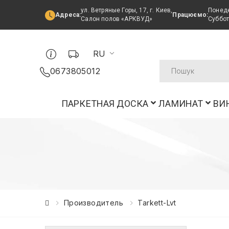
ул. Ветряные Горы, 17, г. Киев,
Понеде
Адреса:
Працюємо:
Салон полов «АРКВУД»
Суббот
RU
0673805012
ПАРКЕТНАЯ ДОСКА
ЛАМИНАТ
ВИ
Производитель
Tarkett-Lvt