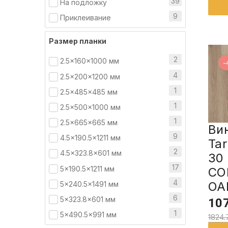
39
На подложку
9
Приклеивание
Размер планки
2
2.5x160x1000 мм
-
4
2.5x200x1200 мм
1
2.5x485x485 мм
1
2.5x500x1000 мм
1
2.5x665x665 мм
Ви
9
4.5x190.5x1211 мм
Tar
2
4.5x323.8x601 мм
30
17
5x190.5x1211 мм
CO
4
OA
5x240.5x1491 мм
6
5x323.8x601 мм
107
1
5x490.5x991 мм
1824.