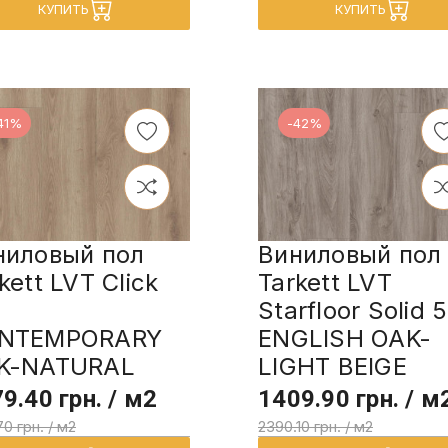
КУПИТЬ
КУПИТЬ
41%
-42%
ниловый пол
Виниловый пол
kett LVT Click
Tarkett LVT
Starfloor Solid 
NTEMPORARY
ENGLISH OAK-
K-NATURAL
LIGHT BEIGE
9.40 грн. / м2
1409.90 грн. / м
70 грн. / м2
2390.10 грн. / м2