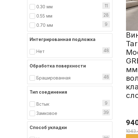
11
0.30 мм
28
0.55 мм
9
0.70 мм
Ви
Интегрированная подложка
Tar
Mod
48
Нет
GR
Обработка поверхности
мм,
во
48
Брашированная
кл
Тип соединения
сл
9
Встык
39
Замковое
940
Способ укладки
1043.