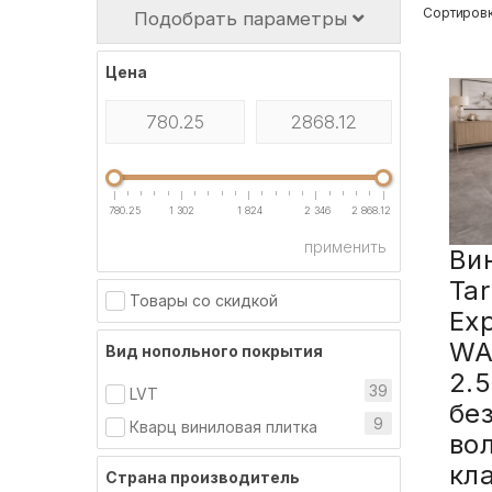
Сортировк
Подобрать параметры
Цена
780.25
1 302
1 824
2 346
2 868.12
применить
Ви
Tar
Товары со скидкой
Ex
WA
Вид нопольного покрытия
2.
39
LVT
без
9
Кварц виниловая плитка
во
кл
Страна производитель