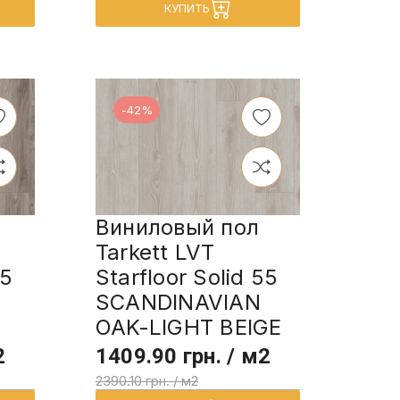
КУПИТЬ
-42%
Виниловый пол
Tarkett LVT
55
Starfloor Solid 55
SCANDINAVIAN
OAK-LIGHT BEIGE
2
1409.90 грн. / м2
2390.10 грн. / м2