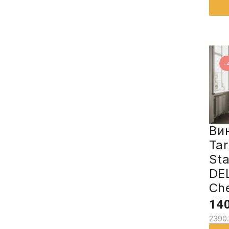
-
Ви
Tar
Sta
DE
Che
140
2390.