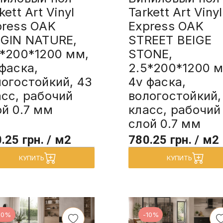
kett Art Vinyl
Tarkett Art Vinyl
press OAK
Express OAK
IGIN NATURE,
STREET BEIGE
5*200*1200 мм,
STONE,
фаска,
2.5*200*1200 м
логостойкий, 43
4v фаска,
асс, рабочий
вологостойкий,
ой 0.7 мм
класс, рабочий
слой 0.7 мм
.25 грн. / м2
780.25 грн. / м2
КУПИТЬ
КУПИТЬ
10%
-10%