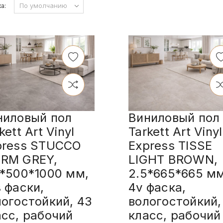
а:
ниловый пол
Виниловый пол
kett Art Vinyl
Tarkett Art Vinyl
press STUCCO
Express TISSE
RM GREY,
LIGHT BROWN,
5*500*1000 мм,
2.5*665*665 мм
 фаски,
4v фаска,
логостойкий, 43
вологостойкий,
асс, рабочий
класс, рабочий