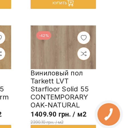
КУПИТЬ
-42%
Виниловый пол
Tarkett LVT
55
Starfloor Solid 55
arm
CONTEMPORARY
OAK-NATURAL
2
1409.90 грн. / м2
2390.10 грн. / м2