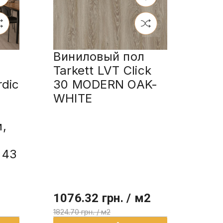
Виниловый пол
Tarkett LVT Click
rdic
30 MODERN OAK-
WHITE
,
 43
1076.32 грн. / м2
1824.70 грн. / м2