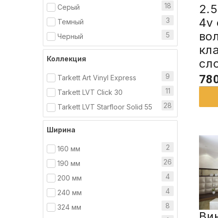
18
2.
Серый
4v 
3
Темный
во
5
Черный
кл
Коллекция
сл
9
780
Tarkett Art Vinyl Express
11
Tarkett LVT Click 30
28
Tarkett LVT Starfloor Solid 55
Ширина
2
160 мм
26
190 мм
4
200 мм
4
240 мм
8
324 мм
Ви