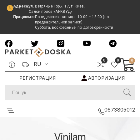
Адреса:
ул. Ветряные Горы, 17, г. Киев,
Салон полов «АРКВУД»
Працюємо:
Понедельник-пятница: 10:00 – 18:00 (по
предварительной записи)
Суббота, воскресенье: по договоренности
0
0
0
RU
РЕГИСТРАЦИЯ
АВТОРИЗАЦИЯ
Search
0673805012
Vinilam