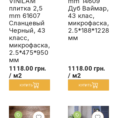
VINILAM
mm 14609
плитка 2,5
Дуб Ваймар,
mm 61607
43 клас,
Сланцевый
микрофаска,
Черный, 43
2.5*188*1228
класс,
мм
микрофаска,
2.5*475*950
мм
1118.00 грн.
1118.00 грн.
/ м2
/ м2
КУПИТЬ
КУПИТЬ