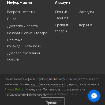
Информация
Аккаунт
Вопросы-ответы
Личный
Закладки
Кабинет
О нас
Сравнить
Корзина
Доставка и оплата
товары
Возврат и обмен товара
Политика
конфиденциальности
Договор публичной
оферты
Мы используем файлы cookie с целью оптимизации работы нашего
веб-сайта. Более подробная информация содержится в документе
Политика конфиденциальности
Privacy Policy
. Кликнув на «Принять», вы соглашаетесь на
©
Салон паркетных полов ArkWood
2026 - Все права
использование файлов cookie.
ОНЛАЙН ЧАТ
защищены
Принять