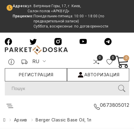
Адреса:
ул. Ветряные Горы, 17, г. Киев,
Салон полов «АРКВУД»
Працюємо:
Понедельник-пятница: 10:00 – 18:00 (по
предварительной записи)
Суббота, воскресенье: по договоренности
0
0
0
RU
РЕГИСТРАЦИЯ
АВТОРИЗАЦИЯ
Search
0673805012
Архив
Berger Classic Base Oil, 1л