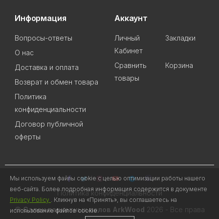
Информация
Аккаунт
Вопросы-ответы
Личный
Закладки
Кабинет
О нас
Сравнить
Корзина
Доставка и оплата
товары
Возврат и обмен товара
Политика
конфиденциальности
Договор публичной
оферты
Мы используем файлы cookie с целью оптимизации работы нашего
веб-сайта. Более подробная информация содержится в документе
Политика конфиденциальности
Privacy Policy
. Кликнув на «Принять», вы соглашаетесь на
©
Салон паркетных полов ArkWood
2026 - Все права
использование файлов cookie.