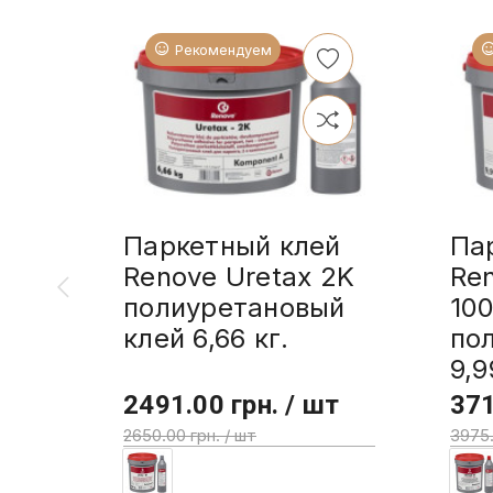
Рекомендуем
Паркетный клей
Па
Renove Uretax 2K
Re
полиуретановый
10
клей 6,66 кг.
по
9,9
2491.00 грн. / шт
371
2650.00 грн. / шт
3975.