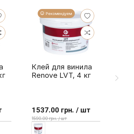
Рекомендуем
а
Клей для винила
Ren
кг
Renove LVT, 4 кг
мас
2.5
т
1537.00 грн. / шт
355
1590.00 грн. / шт