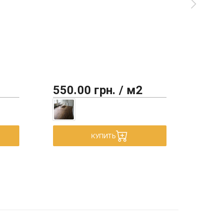
"па
550.00 грн. / м2
450
КУПИТЬ