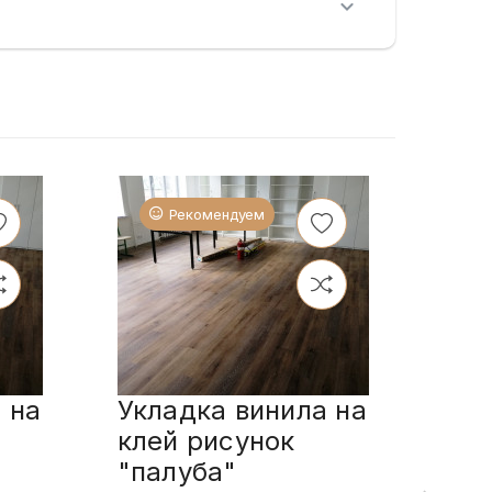
Рекомендуем
 на
Укладка винила на
Укл
клей рисунок
пл
"палуба"
спо