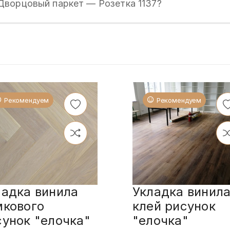
Дворцовый паркет — Розетка 1137?
Рекомендуем
Рекомендуем
ладка винила
Укладка винила
мкового
клей рисунок
сунок "елочка"
"елочка"