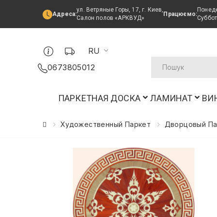
ул. Ветряные Горы, 17, г. Киев,
Понеде
Адреса:
Працюємо:
Салон полов «АРКВУД»
Суббот
RU
0673805012
ПАРКЕТНАЯ ДОСКА
ЛАМИНАТ
ВИ
Художественный Паркет
Дворцовый Па