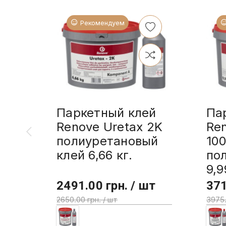
Рекомендуем
Паркетный клей
Па
Renove Uretax 2K
Re
полиуретановый
10
клей 6,66 кг.
по
9,9
2491.00 грн. / шт
371
2650.00 грн. / шт
3975.