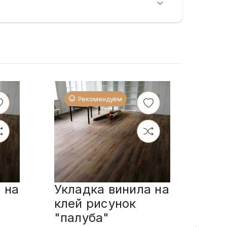
Рекомендуем
 на
Укладка винила на
Укл
клей рисунок
пл
"палуба"
спо