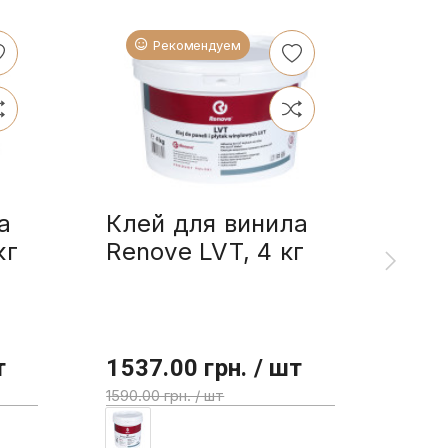
Рекомендуем
а
Клей для винила
Ren
кг
Renove LVT, 4 кг
мас
2.5
т
1537.00 грн. / шт
355
1590.00 грн. / шт