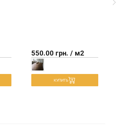
"па
550.00 грн. / м2
450
КУПИТЬ