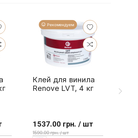
Рекомендуем
а
Клей для винила
Ren
кг
Renove LVT, 4 кг
мас
2.5
т
1537.00 грн. / шт
355
1590.00 грн. / шт