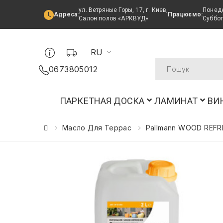
ул. Ветряные Горы, 17, г. Киев,
Понеде
Адреса:
Працюємо:
Салон полов «АРКВУД»
Суббот
RU
0673805012
ПАРКЕТНАЯ ДОСКА
ЛАМИНАТ
ВИ
Масло Для Террас
Pallmann WOOD REFR