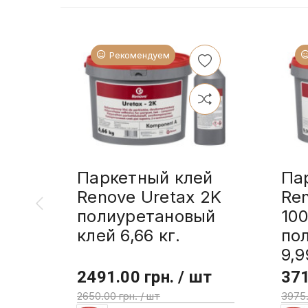
Рекомендуем
Паркетный клей
Па
Renove Uretax 2K
Re
полиуретановый
10
клей 6,66 кг.
по
9,9
2491.00 грн. / шт
371
2650.00 грн. / шт
3975.