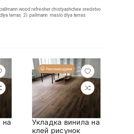
pallmann wood refresher chistyashchee sredstvo
dlya terras
2l
pallmann
maslo dlya terras
,
,
,
Рекомендуем
 на
Укладка винила на
Укл
клей рисунок
пл