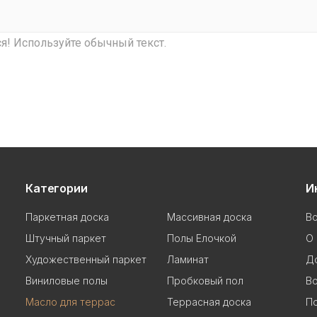
! Используйте обычный текст.
Категории
И
Паркетная доска
Массивная доска
В
Штучный паркет
Полы Елочкой
О 
Художественный паркет
Ламинат
До
Виниловые полы
Пробковый пол
Во
Масло для террас
Террасная доска
П