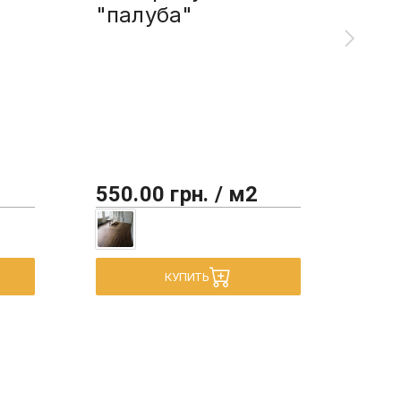
"палуба"
спо
"па
550.00 грн. / м2
450
КУПИТЬ