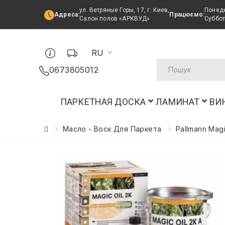
ул. Ветряные Горы, 17, г. Киев,
Понеде
Адреса:
Працюємо:
Салон полов «АРКВУД»
Суббот
RU
0673805012
ПАРКЕТНАЯ ДОСКА
ЛАМИНАТ
ВИ
Масло - Воск Для Паркета
Pallmann Magi