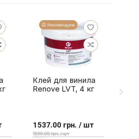
Рекомендуем
а
Клей для винила
Ren
кг
Renove LVT, 4 кг
мас
2.5
т
1537.00 грн. / шт
355
1590.00 грн. / шт