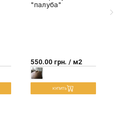
"палуба"
спо
"па
550.00 грн. / м2
450
КУПИТЬ