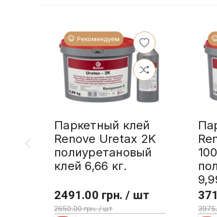
Рекомендуем
Паркетный клей
Па
Renove Uretax 2K
Re
полиуретановый
10
клей 6,66 кг.
по
9,9
2491.00 грн. / шт
371
2650.00 грн. / шт
3975.