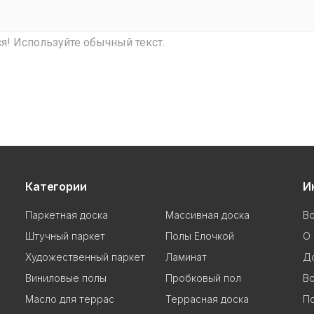
! Используйте обычный текст.
Категории
И
Паркетная доска
Массивная доска
В
Штучный паркет
Полы Елочкой
О 
Художественный паркет
Ламинат
До
Виниловые полы
Пробковый пол
Во
Масло для террас
Террасная доска
П