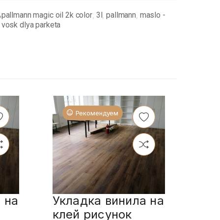
pallmann magic oil 2k color
3l
pallmann
maslo -
,
,
,
vosk dlya parketa
Рекомендуем
 на
Укладка винила на
Укл
клей рисунок
пл