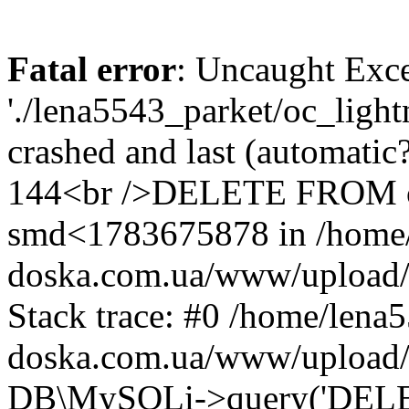
Fatal error
: Uncaught Exce
'./lena5543_parket/oc_light
crashed and last (automatic?
144<br />DELETE FROM o
smd<1783675878 in /home/
doska.com.ua/www/upload/s
Stack trace: #0 /home/lena5
doska.com.ua/www/upload/ca
DB\MySQLi->query('DELE