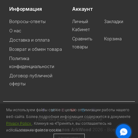
Информация
Аккаунт
Вопросы-ответы
Личный
Закладки
Кабинет
О нас
Сравнить
Корзина
Доставка и оплата
товары
Возврат и обмен товара
Политика
конфиденциальности
Договор публичной
оферты
Мы используем файлы cookie с целью оптимизации работы нашего
веб-сайта. Более подробная информация содержится в документе
Политика конфиденциальности
Privacy Policy
. Кликнув на «Принять», вы соглашаетесь на
©
Салон паркетных полов ArkWood
2026 - Все права
использование файлов cookie.
защищены