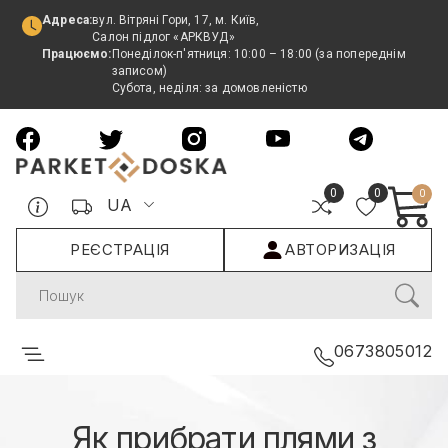
Адреса:
вул. Вітряні Гори, 17, м. Київ,
Салон підлог «АРКВУД»
Працюємо:
Понеділок-п'ятниця: 10:00 – 18:00 (за попереднім
записом)
Субота, неділя: за домовленістю
0
0
0
UA
РЕЄСТРАЦІЯ
АВТОРИЗАЦІЯ
Search
0673805012
Як прибрати плями з