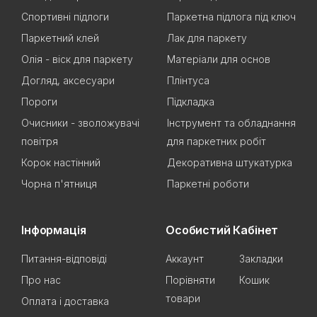
Спортивні підлоги
Паркетна підлога під ключ
Паркетний клей
Лак для паркету
Олія - віск для паркету
Матеріали для основ
Догляд, аксесуари
Плінтуса
Пороги
Підкладка
Очисники - зволожувачі
Інструмент та обладнання
повітря
для паркетних робіт
Корок настінний
Декоративна штукатурка
Чорна п'ятниця
Паркетні роботи
Інформація
Особистий Кабінет
Питання-відповіді
Аккаунт
Закладки
Про нас
Порівняти
Кошик
товари
Оплата і доставка