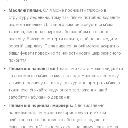
Масляні плями:
Олія може проникати глибоко в
структуру деревини, тому такі плями потрібно видаляти
якомога швидше. Для цього використовується м’яка
тканина, змочена спиртом або засобом на основі
ацетону. Важливо не терти сильно, щоб не пошкодити
верхній шар лаку. Після видалення олії можна акуратно
відшліфувати поверхню та нанести новий шар захисного
покриття.
Плями від напоїв і їжі:
Такі плями часто можна видалити
за допомогою м’якого мила та води. Нанесіть невелику
кількість розчину на пляму та акуратно протріть м’якою
тканиною. Уникайте надмірного зволоження, щоб
запобігти набуханню деревини.
Плями від чорнила і маркерів:
Для видалення
чорнильних плям можна використовувати м’який
відбілювач на основі кисню або оцет із водою в
співвідношенні 1:1. Нанесіть суміш на пляму, залиште на