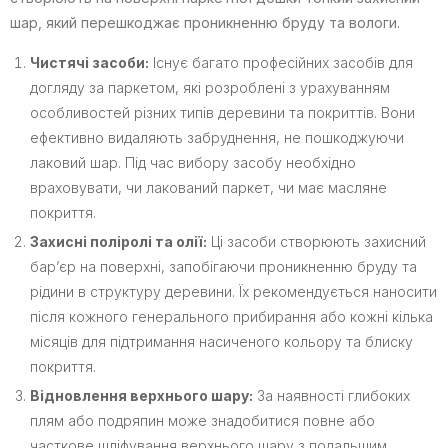
шар, який перешкоджає проникненню бруду та вологи.
Чистячі засоби:
Існує багато професійних засобів для
догляду за паркетом, які розроблені з урахуванням
особливостей різних типів деревини та покриттів. Вони
ефективно видаляють забруднення, не пошкоджуючи
лаковий шар. Під час вибору засобу необхідно
враховувати, чи лакований паркет, чи має масляне
покриття.
Захисні поліролі та олії:
Ці засоби створюють захисний
бар’єр на поверхні, запобігаючи проникненню бруду та
рідини в структуру деревини. Їх рекомендується наносити
після кожного генерального прибирання або кожні кілька
місяців для підтримання насиченого кольору та блиску
покриття.
Відновлення верхнього шару:
За наявності глибоких
плям або подряпин може знадобитися повне або
часткове шліфування верхнього шару з подальшим