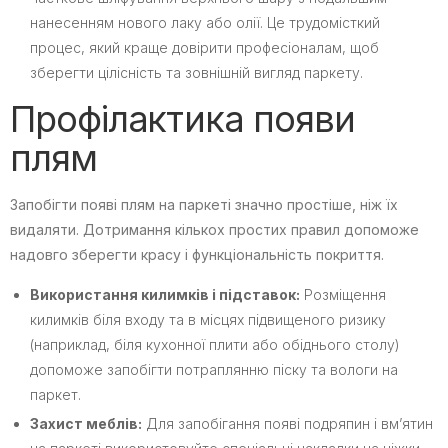
нанесенням нового лаку або олії. Це трудомісткий
процес, який краще довірити професіоналам, щоб
зберегти цілісність та зовнішній вигляд паркету.
Профілактика появи
плям
Запобігти появі плям на паркеті значно простіше, ніж їх
видаляти. Дотримання кількох простих правил допоможе
надовго зберегти красу і функціональність покриття.
Використання килимків і підставок:
Розміщення
килимків біля входу та в місцях підвищеного ризику
(наприклад, біля кухонної плити або обіднього столу)
допоможе запобігти потраплянню піску та вологи на
паркет.
Захист меблів:
Для запобігання появі подряпин і вм’ятин