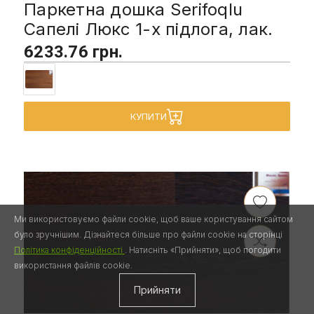
Паркетна дошка Serifoqlu
Сапелі Люкс 1-х підлога, лак.
6233.76 грн.
КУПИТИ
Ми використовуємо файли cookie, щоб ваше користування сайтом
було зручнішим. Дізнайтеся більше про файли cookie на сторінці
Політика конфіденційності
. Натисніть «Прийняти», щоб погодити
використання файлів cookie.
Прийняти