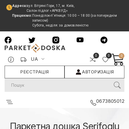
Адреса:
вул. Вітряні Гори, 17, м. Київ,
Салон підлог «АРКВУД»
Працюємо:
Понеділок-п'ятниця: 10:00 – 18:00 (за попереднім
записом)
Субота, неділя: за домовленістю
0
0
0
UA
РЕЄСТРАЦІЯ
АВТОРИЗАЦІЯ
Search
0673805012
Паркетна дошка Serifoglu