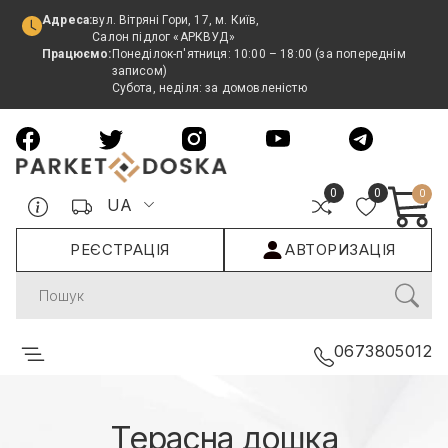
Адреса:
вул. Вітряні Гори, 17, м. Київ,
Салон підлог «АРКВУД»
Працюємо:
Понеділок-п'ятниця: 10:00 – 18:00 (за попереднім
записом)
Субота, неділя: за домовленістю
0
0
0
UA
РЕЄСТРАЦІЯ
АВТОРИЗАЦІЯ
Search
0673805012
Терасна дошка