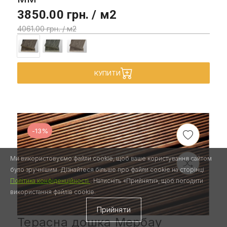
3850.00 грн. / м2
4061.00 грн. / м2
КУПИТИ
-13%
Ми використовуємо файли cookie, щоб ваше користування сайтом
було зручнішим. Дізнайтеся більше про файли cookie на сторінці
Політика конфіденційності
. Натисніть «Прийняти», щоб погодити
використання файлів cookie.
Прийняти
Терасна дошка Мербау