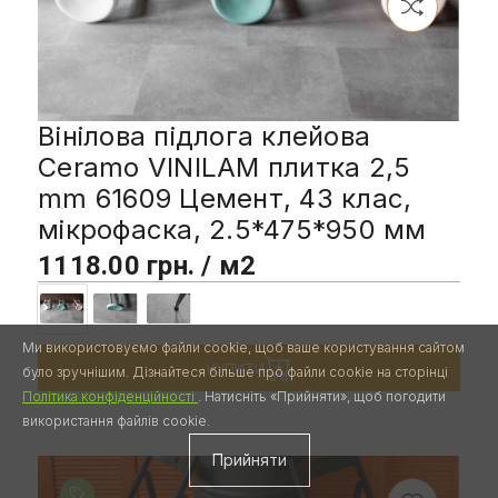
Вінілова підлога клейова
Ceramo VINILAM плитка 2,5
mm 61609 Цемент, 43 клас,
мікрофаска, 2.5*475*950 мм
1118.00 грн. / м2
Ми використовуємо файли cookie, щоб ваше користування сайтом
КУПИТИ
було зручнішим. Дізнайтеся більше про файли cookie на сторінці
Політика конфіденційності
. Натисніть «Прийняти», щоб погодити
використання файлів cookie.
Прийняти