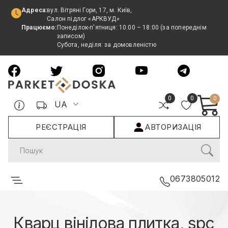
Адреса:
вул. Вітряні Гори, 17, м. Київ,
Салон підлог «АРКВУД»
Працюємо:
Понеділок-п'ятниця: 10:00 – 18:00 (за попереднім
записом)
Субота, неділя: за домовленістю
0
0
0
UA
РЕЄСТРАЦІЯ
АВТОРИЗАЦІЯ
Search
0673805012
Кварц вінілова плитка, spc