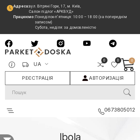
Адреса:
вул. Вітряні Гори, 17, м. Київ,
Салон підлог «АРКВУД»
Працюємо:
Понеділок-п'ятниця: 10:00 – 18:00 (за попереднім
записом)
Субота, неділя: за домовленістю
0
0
0
UA
РЕЄСТРАЦІЯ
АВТОРИЗАЦІЯ
Search
0673805012
Ibola