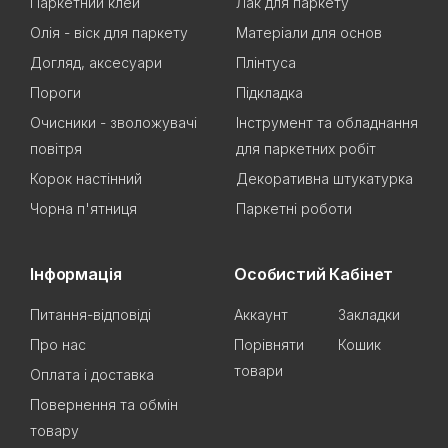
Паркетний клей
Лак для паркету
Олія - віск для паркету
Матеріали для основ
Догляд, аксесуари
Плінтуса
Пороги
Підкладка
Очисники - зволожувачі
Інструмент та обладнання
повітря
для паркетних робіт
Корок настінний
Декоративна штукатурка
Чорна п'ятниця
Паркетні роботи
Інформація
Особистий Кабінет
Питання-відповіді
Аккаунт
Закладки
Про нас
Порівняти
Кошик
товари
Оплата і доставка
Повернення та обмін
товару