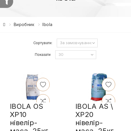
Виробник
Ibola
Сортувати:
Показати
IBOLA OS
IBOLA AS \
XP10
XP20
нівелір-
нівелір-
маса, 25кг
маса, 25кг