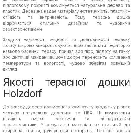
підлоговому покритті комбінується натуральне дерево та
пластик. Деревина надає матеріалу естетичність, пластик –
стійкість та витривалість. Тому терасна дошка
відрізняється стильним дизайном та чудовими
характеристиками.
Завдяки надійності, міцності та довговічності терасну
дошку широко використовують, щоб застелити територію
навколо басейну, терасу, причал або пірс, підлогу на ганку
або дитячий майданчик. Вона добре переносить коливання
температури та вологості, чудово зберігає зовнішній
вигляд.
Якості терасної дошки
Holzdorf
До складу дерево-полімерного композиту входять у рівних
частках натуральна деревина та ПВХ. Ці компоненти
надають високі естетичні та експлуатаційні
характеристики. У результаті матеріал не схильний до
стирання, гниття, руйнування і старіння. Терасна дошка