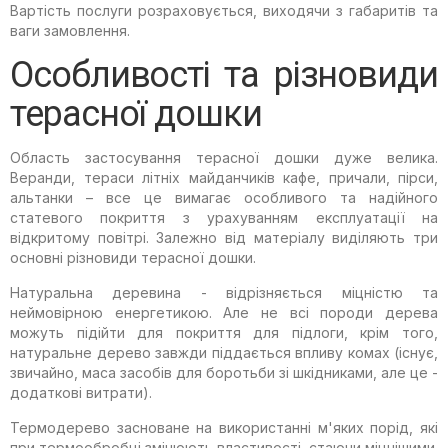
Вартість послуги розраховується, виходячи з габаритів та
ваги замовлення.
Особливості та різновиди
терасної дошки
Область застосування терасної дошки дуже велика.
Веранди, тераси літніх майданчиків кафе, причали, пірси,
альтанки – все це вимагає особливого та надійного
статевого покриття з урахуванням експлуатації на
відкритому повітрі. Залежно від матеріалу виділяють три
основні різновиди терасної дошки.
Натуральна деревина - відрізняється міцністю та
неймовірною енергетикою. Але не всі породи дерева
можуть підійти для покриття для підлоги, крім того,
натуральне дерево завжди піддається впливу комах (існує,
звичайно, маса засобів для боротьби зі шкідниками, але це -
додаткові витрати).
Термодерево засноване на використанні м'яких порід, які
при термообробці змінюють властивості, стаючи міцнішими.