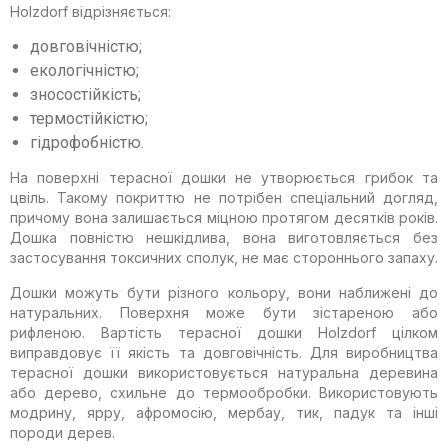
Holzdorf відрізняється:
довговічністю;
екологічністю;
зносостійкість;
термостійкістю;
гідрофобністю.
На поверхні терасної дошки не утворюється грибок та
цвіль. Такому покриттю не потрібен спеціальний догляд,
причому вона залишається міцною протягом десятків років.
Дошка повністю нешкідлива, вона виготовляється без
застосування токсичних сполук, не має стороннього запаху.
Дошки можуть бути різного кольору, вони наближені до
натуральних. Поверхня може бути зістареною або
рифленою. Вартість терасної дошки Holzdorf цілком
виправдовує її якість та довговічність. Для виробництва
терасної дошки використовується натуральна деревина
або дерево, схильне до термообробки. Використовують
модрину, ярру, афромосію, мербау, тик, падук та інші
породи дерев.