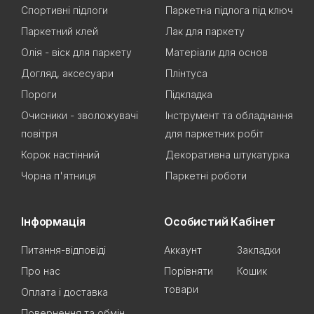
Спортивні підлоги
Паркетна підлога під ключ
Паркетний клей
Лак для паркету
Олія - віск для паркету
Матеріали для основ
Догляд, аксесуари
Плінтуса
Пороги
Підкладка
Очисники - зволожувачі
Інструмент та обладнання
повітря
для паркетних робіт
Корок настінний
Декоративна штукатурка
Чорна п'ятниця
Паркетні роботи
Інформація
Особистий Кабінет
Питання-відповіді
Аккаунт
Закладки
Про нас
Порівняти
Кошик
товари
Оплата і доставка
Повернення та обмін