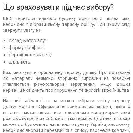
Що враховувати під час вибору?
Щоб територія навколо будинку довгі роки тішила око,
необхідно підібрати якісну терасну дошку. При цьому слід
звернути увагу на:
склад матеріалу;
форму профілю;
сертифікати якості;
щільність.
Важливо купити оригінальну терасну дошку. При додаванні
до матеріалу неякісної вторинної сировини на поверхні
з'являються різнокольорові вкраплення. Якщо дошки
нерівні, це свідчить про порушення технології виробництва.
На сайті arkwood.com.ua можна вибрати якісну терасну
дошку Holzdorf. Оформлення займе кілька хвилин, якщо є
питання – можна зв'язатися телефоном з менеджером, який
розповість про всі особливості матеріалу. Доставити товар
можна до будь-якого населеного пункту України, замовнику
необхідно вибрати перевізника зі списку партнерів компанії.