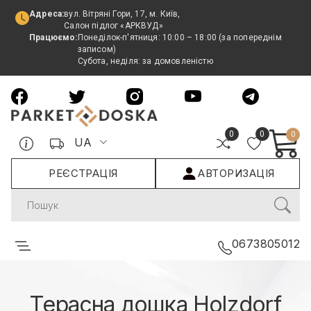
Адреса:
вул. Вітряні Гори, 17, м. Київ,
Салон підлог «АРКВУД»
Працюємо:
Понеділок-п'ятниця: 10:00 – 18:00 (за попереднім
записом)
Субота, неділя: за домовленістю
0
0
0
UA
РЕЄСТРАЦІЯ
АВТОРИЗАЦІЯ
Search
0673805012
Терасна дошка Holzdorf