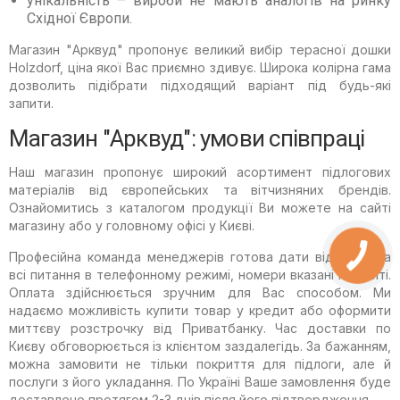
унікальність – вироби не мають аналогів на ринку
Східної Європи.
Магазин "Арквуд" пропонує великий вибір терасної дошки
Holzdorf, ціна якої Вас приємно здивує. Широка колірна гама
дозволить підібрати підходящий варіант під будь-які
запити.
Магазин "Арквуд": умови співпраці
Наш магазин пропонує широкий асортимент підлогових
матеріалів від європейських та вітчизняних брендів.
Ознайомитись з каталогом продукції Ви можете на сайті
магазину або у головному офісі у Києві.
Професійна команда менеджерів готова дати відповіді на
всі питання в телефонному режимі, номери вказані на сайті.
Оплата здійснюється зручним для Вас способом. Ми
надаємо можливість купити товар у кредит або оформити
миттєву розстрочку від Приватбанку. Час доставки по
Києву обговорюється із клієнтом заздалегідь. За бажанням,
можна замовити не тільки покриття для підлоги, але й
послуги з його укладання. По Україні Ваше замовлення буде
доставлено протягом 2-3 днів після його підтвердження.