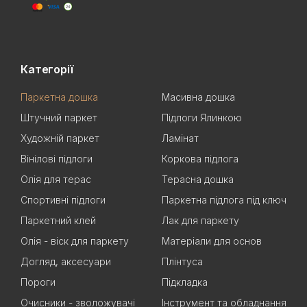
Категорії
Паркетна дошка
Масивна дошка
Штучний паркет
Підлоги Ялинкою
Художній паркет
Ламінат
Вінілові підлоги
Коркова підлога
Олія для терас
Терасна дошка
Спортивні підлоги
Паркетна підлога під ключ
Паркетний клей
Лак для паркету
Олія - віск для паркету
Матеріали для основ
Догляд, аксесуари
Плінтуса
Пороги
Підкладка
Очисники - зволожувачі
Інструмент та обладнання