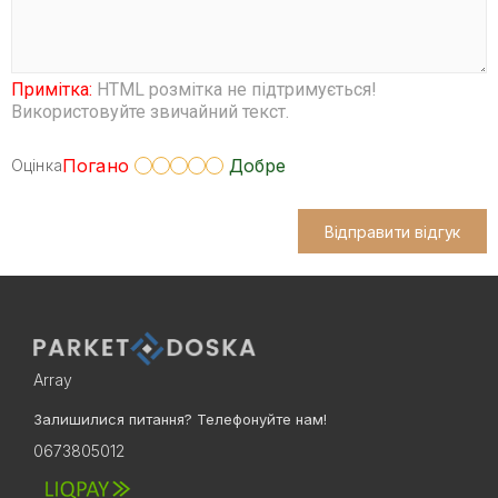
Примітка:
HTML розмітка не підтримується!
Використовуйте звичайний текст.
Погано
Добре
Оцінка
Відправити відгук
Array
Залишилися питання? Телефонуйте нам!
0673805012