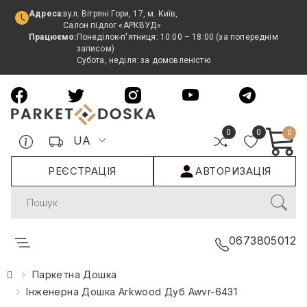
Адреса:
вул. Вітряні Гори, 17, м. Київ,
Салон підлог «АРКВУД»
Працюємо:
Понеділок-п'ятниця: 10:00 – 18:00 (за попереднім
записом)
Субота, неділя: за домовленістю
0
0
0
UA
РЕЄСТРАЦІЯ
АВТОРИЗАЦІЯ
Search
0673805012
Паркетна Дошка
Інженерна Дошка Arkwood Дуб Awvr-6431