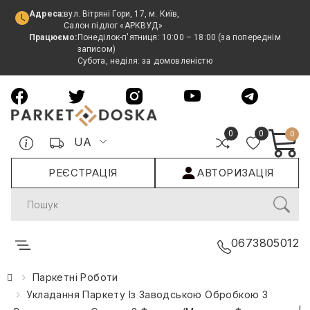
Адреса:
вул. Вітряні Гори, 17, м. Київ,
Салон підлог «АРКВУД»
Працюємо:
Понеділок-п'ятниця: 10:00 – 18:00 (за попереднім
записом)
Субота, неділя: за домовленістю
0
0
0
UA
РЕЄСТРАЦІЯ
АВТОРИЗАЦІЯ
Search
0673805012
Паркетні Роботи
Укладання Паркету Із Заводською Обробкою З