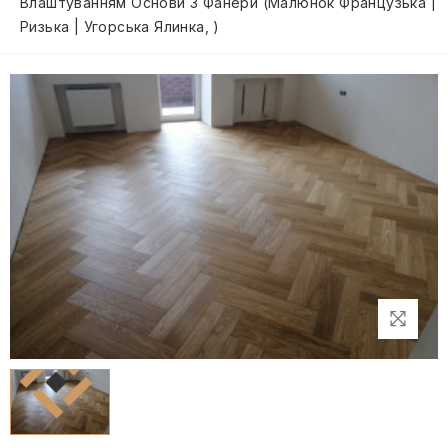
Влаштуванням Основи З Фанери (малюнок Французька |
Ризька | Угорська Ялинка, )