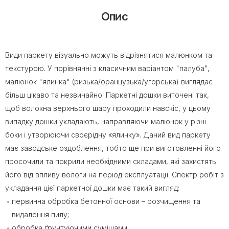
Опис
Види паркету візуально можуть відрізнятися малюнком та
текстурою. У порівнянні з класичним варіантом "палуба",
малюнок "ялинка" (ризька/французька/угорська) виглядає
більш цікаво та незвичайно. Паркетні дошки виточені так,
щоб волокна верхнього шару проходили навскіс, у цьому
випадку дошки укладають, направляючи малюнок у різні
боки і утворюючи своєрідну «ялинку». Даний вид паркету
має заводське оздоблення, тобто ще при виготовленні його
просочили та покрили необхідними складами, які захистять
його від впливу вологи на період експлуатації. Спектр робіт з
укладання цієї паркетної дошки має такий вигляд:
первинна обробка бетонної основи – розчищення та
видалення пилу;
обробка ґрунтуючими сумішами;