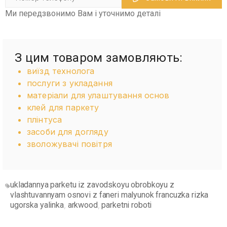
Ми передзвонимо Вам і уточнимо деталі
З цим товаром замовляють:
виїзд технолога
послуги з укладання
матеріали для улаштування основ
клей для паркету
плінтуса
засоби для догляду
зволожувачі повітря
ukladannya parketu iz zavodskoyu obrobkoyu z
vlashtuvannyam osnovi z faneri malyunok francuzka rizka
ugorska yalinka
arkwood
parketni roboti
,
,