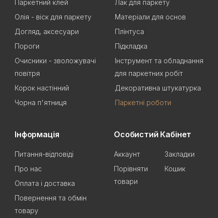
Паркетний клей
Лак для паркету
Олія - віск для паркету
Матеріали для основ
Догляд, аксесуари
Плінтуса
Пороги
Підкладка
Очисники - зволожувачі
Інструмент та обладнання
повітря
для паркетних робіт
Корок настінний
Декоративна штукатурка
Чорна п'ятниця
Паркетні роботи
Інформація
Особистий Кабінет
Питання-відповіді
Аккаунт
Закладки
Про нас
Порівняти
Кошик
товари
Оплата і доставка
Повернення та обмін
товару