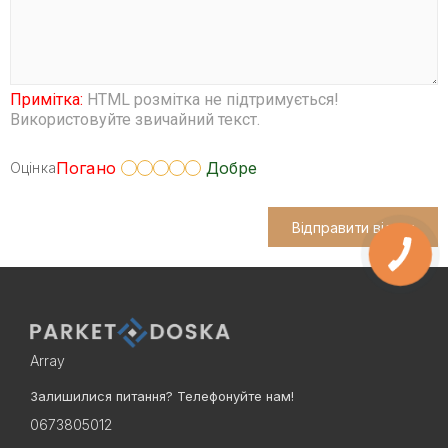
Примітка:
HTML розмітка не підтримується!
Використовуйте звичайний текст.
Погано
Добре
Оцінка
Відправити відгук
Array
Залишилися питання? Телефонуйте нам!
0673805012