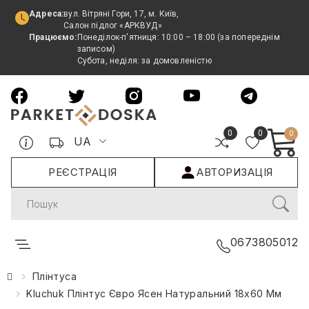
Адреса:
вул. Вітряні Гори, 17, м. Київ,
Салон підлог «АРКВУД»
Працюємо:
Понеділок-п'ятниця: 10:00 – 18:00 (за попереднім
записом)
Субота, неділя: за домовленістю
0
0
0
UA
РЕЄСТРАЦІЯ
АВТОРИЗАЦІЯ
Search
0673805012
Плінтуса
Kluchuk Плінтус Євро Ясен Натуральний 18х60 Мм