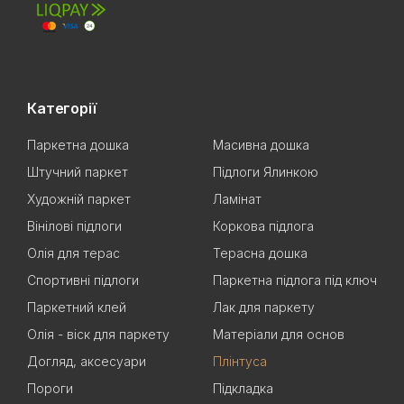
Категорії
Паркетна дошка
Масивна дошка
Штучний паркет
Підлоги Ялинкою
Художній паркет
Ламінат
Вінілові підлоги
Коркова підлога
Олія для терас
Терасна дошка
Спортивні підлоги
Паркетна підлога під ключ
Паркетний клей
Лак для паркету
Олія - віск для паркету
Матеріали для основ
Догляд, аксесуари
Плінтуса
Пороги
Підкладка