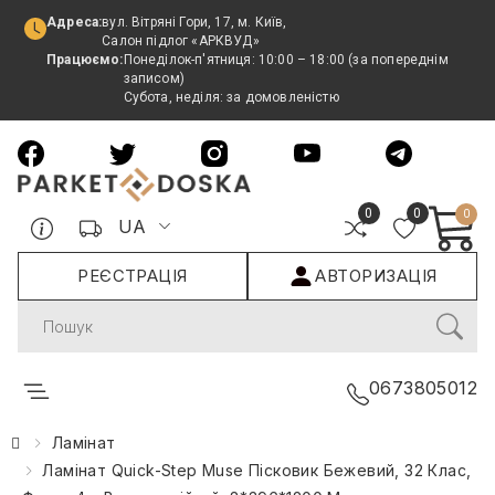
Адреса:
вул. Вітряні Гори, 17, м. Київ,
Салон підлог «АРКВУД»
Працюємо:
Понеділок-п'ятниця: 10:00 – 18:00 (за попереднім
записом)
Субота, неділя: за домовленістю
0
0
0
UA
РЕЄСТРАЦІЯ
АВТОРИЗАЦІЯ
Search
0673805012
Ламінат
Ламінат Quick-Step Muse Пісковик Бежевий, 32 Клас,