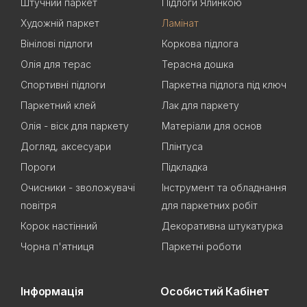
Штучний паркет
Підлоги Ялинкою
Художній паркет
Ламінат
Вінілові підлоги
Коркова підлога
Олія для терас
Терасна дошка
Спортивні підлоги
Паркетна підлога під ключ
Паркетний клей
Лак для паркету
Олія - віск для паркету
Матеріали для основ
Догляд, аксесуари
Плінтуса
Пороги
Підкладка
Очисники - зволожувачі
Інструмент та обладнання
повітря
для паркетних робіт
Корок настінний
Декоративна штукатурка
Чорна п'ятниця
Паркетні роботи
Інформація
Особистий Кабінет