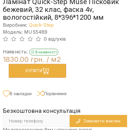
Ламінат Quick-Step Muse Пісковик
бежевий, 32 клас, фаска 4v,
вологостійкий, 8*396*1200 мм
Виробник:
Quick-Step
Модель: MUS5489
0 відгуків
Наявність:
В наявності
1830.00 грн.
/ м2
КУПИТИ
В закладки
Порівняння
Безкоштовна консультація
Замовити виклик
Ми передзвонимо Вам і уточнимо деталі