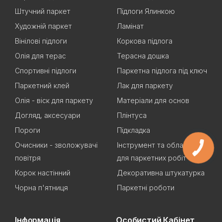
Штучний паркет
Підлоги Ялинкою
Художній паркет
Ламінат
Вінілові підлоги
Коркова підлога
Олія для терас
Терасна дошка
Спортивні підлоги
Паркетна підлога під ключ
Паркетний клей
Лак для паркету
Олія - віск для паркету
Матеріали для основ
Догляд, аксесуари
Плінтуса
Пороги
Підкладка
Очисники - зволожувачі
Інструмент та обладнання
повітря
для паркетних робіт
Корок настінний
Декоративна штукатурка
Чорна п'ятниця
Паркетні роботи
Інформація
Особистий Кабінет