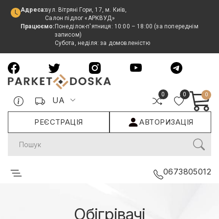
Адреса:
вул. Вітряні Гори, 17, м. Київ,
Салон підлог «АРКВУД»
Працюємо:
Понеділок-п'ятниця: 10:00 – 18:00 (за попереднім
записом)
Субота, неділя: за домовленістю
0
0
0
UA
РЕЄСТРАЦІЯ
АВТОРИЗАЦІЯ
Search
0673805012
Обігрівачі