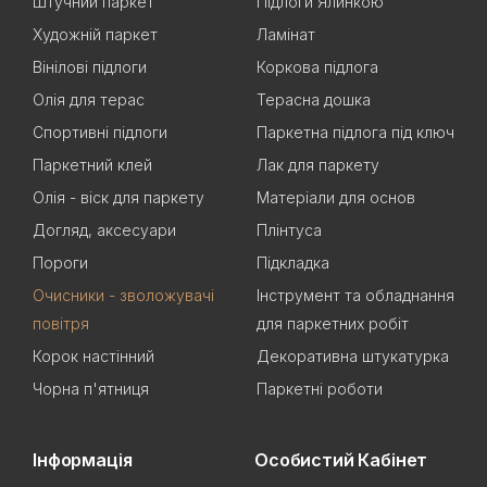
Штучний паркет
Підлоги Ялинкою
Художній паркет
Ламінат
Вінілові підлоги
Коркова підлога
Олія для терас
Терасна дошка
Спортивні підлоги
Паркетна підлога під ключ
Паркетний клей
Лак для паркету
Олія - віск для паркету
Матеріали для основ
Догляд, аксесуари
Плінтуса
Пороги
Підкладка
Очисники - зволожувачі
Інструмент та обладнання
повітря
для паркетних робіт
Корок настінний
Декоративна штукатурка
Чорна п'ятниця
Паркетні роботи
Інформація
Особистий Кабінет