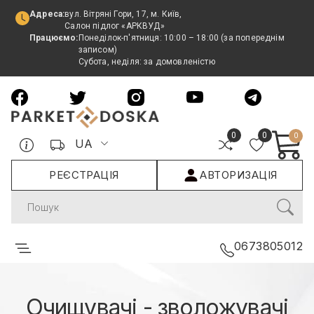
Адреса:
вул. Вітряні Гори, 17, м. Київ,
Салон підлог «АРКВУД»
Працюємо:
Понеділок-п'ятниця: 10:00 – 18:00 (за попереднім
записом)
Субота, неділя: за домовленістю
0
0
0
UA
РЕЄСТРАЦІЯ
АВТОРИЗАЦІЯ
Search
0673805012
Очищувачі - зволожувачі