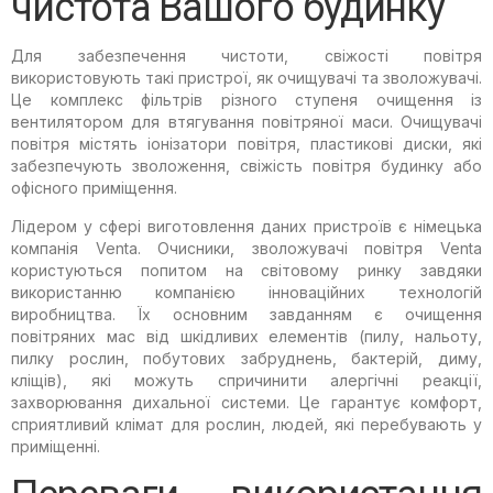
чистота Вашого будинку
Для забезпечення чистоти, свіжості повітря
використовують такі пристрої, як очищувачі та зволожувачі.
Це комплекс фільтрів різного ступеня очищення із
вентилятором для втягування повітряної маси. Очищувачі
повітря містять іонізатори повітря, пластикові диски, які
забезпечують зволоження, свіжість повітря будинку або
офісного приміщення.
Лідером у сфері виготовлення даних пристроїв є німецька
компанія Venta. Очисники, зволожувачі повітря Venta
користуються попитом на світовому ринку завдяки
використанню компанією інноваційних технологій
виробництва. Їх основним завданням є очищення
повітряних мас від шкідливих елементів (пилу, нальоту,
пилку рослин, побутових забруднень, бактерій, диму,
кліщів), які можуть спричинити алергічні реакції,
захворювання дихальної системи. Це гарантує комфорт,
сприятливий клімат для рослин, людей, які перебувають у
приміщенні.