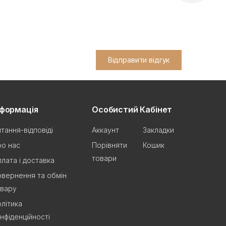
Відправити відгук
нформація
Особистий Кабінет
тання-відповіді
Аккаунт
Закладки
о нас
Порівняти
Кошик
товари
лата і доставка
вернення та обмін
овару
літика
нфіденційності