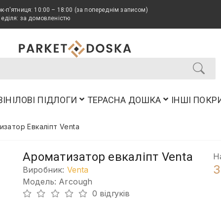
к-п'ятниця: 10:00 – 18:00 (за попереднім записом)
неділя: за домовленістю
ВІНІЛОВІ ПІДЛОГИ
ТЕРАСНА ДОШКА
ІНШІ ПОКР
изатор Евкаліпт Venta
Ароматизатор евкаліпт Venta
Н
3
Виробник:
Venta
Модель: Arcough
0 відгуків