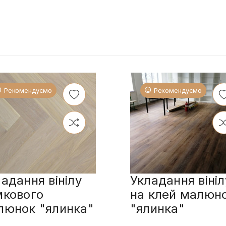
Рекомендуємо
Рекомендуємо
адання вінілу
Укладання вініл
мкового
на клей малюн
люнок "ялинка"
"ялинка"