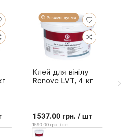
Рекомендуємо
Клей для вінілу
Ren
кг
Renove LVT, 4 кг
олі
л
т
1537.00 грн. / шт
355
1590.00 грн. / шт