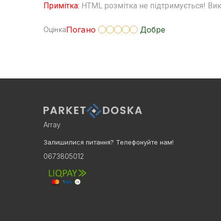
Примітка:
HTML розмітка не підтримується! Вик
Погано
Добре
Оцінка
Array
Залишилися питання? Телефонуйте нам!
0673805012