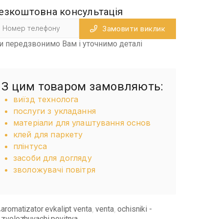
езкоштовна консультація
Замовити виклик
и передзвонимо Вам і уточнимо деталі
З цим товаром замовляють:
виїзд технолога
послуги з укладання
матеріали для улаштування основ
клей для паркету
плінтуса
засоби для догляду
зволожувачі повітря
aromatizator evkalipt venta
venta
ochisniki -
,
,
zvolozhuvachi povitrya