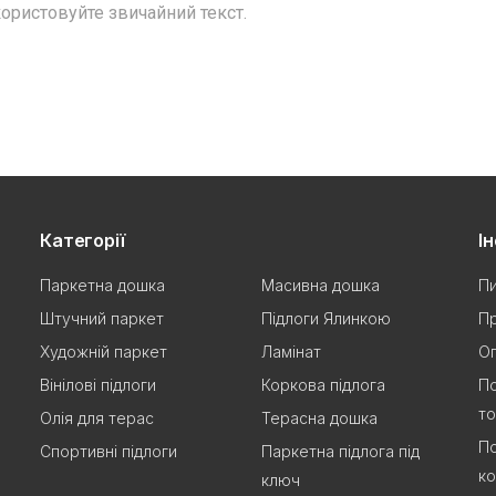
ористовуйте звичайний текст.
Категорії
І
Паркетна дошка
Масивна дошка
Пи
Штучний паркет
Підлоги Ялинкою
Пр
Художній паркет
Ламінат
Оп
Вінілові підлоги
Коркова підлога
По
т
Олія для терас
Терасна дошка
По
Спортивні підлоги
Паркетна підлога під
ко
ключ