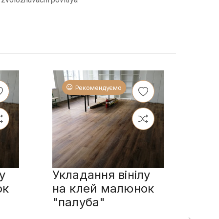
Рекомендуємо
у
Укладання вінілу
Укл
ок
на клей малюнок
пл
"палуба"
сп
мал