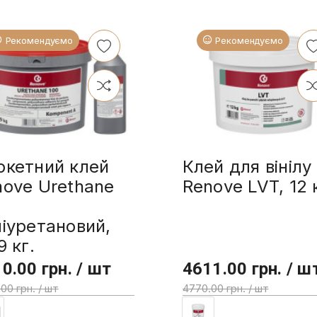
Рекомендуємо
Рекомендуємо
ркетний клей
Клей для вінілу
nove Urethane
Renove LVT, 12 
0
іуретановий,
9 кг.
0.00 грн. / шт
4611.00 грн. / ш
00 грн. / шт
4770.00 грн. / шт