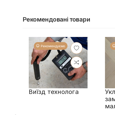
Рекомендовані товари
Рекомендуємо
Виїзд технолога
Укл
за
ма