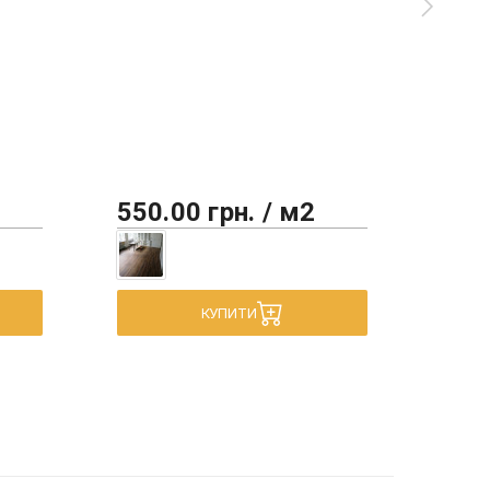
550.00 грн. / м2
450
КУПИТИ