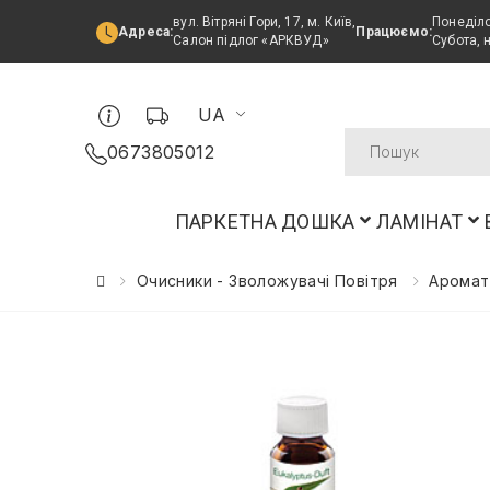
вул. Вітряні Гори, 17, м. Київ,
Понеділо
Адреса:
Працюємо:
Салон підлог «АРКВУД»
Субота, 
UA
0673805012
ПАРКЕТНА ДОШКА
ЛАМІНАТ
Очисники - Зволожувачі Повітря
Аромат