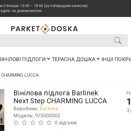
к-п'ятниця: 10:00 – 18:00 (за попереднім записом)
неділя: за домовленістю
ВІНІЛОВІ ПІДЛОГИ
ТЕРАСНА ДОШКА
ІНШІ ПОКР
tep CHARMING LUCCA
Вінілова підлога Barlinek
Н
1
Next Step CHARMING LUCCA
Виробник:
Barlinek
1
Модель: 1V5000002
0 відгуків