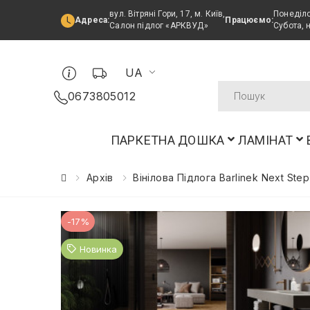
вул. Вітряні Гори, 17, м. Київ,
Понеділо
Адреса:
Працюємо:
Салон підлог «АРКВУД»
Субота, 
UA
0673805012
ПАРКЕТНА ДОШКА
ЛАМІНАТ
Архів
Вінілова Підлога Barlinek Next S
-17%
Новинка