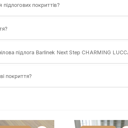
я підлогових покриттів?
тя?
нілова підлога Barlinek Next Step CHARMING LUCC
ові покриття?