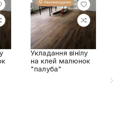
Рекомендуємо
у
Укладання вінілу
Укл
ок
на клей малюнок
пл
"палуба"
сп
мал