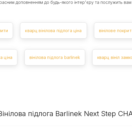
екрасним доповненням до будь-якого інтер'єру та послужить вам
пити
кварц вінілова підлога ціна
вінілове покрит
га ціна
вінілова підлога barlinek
кварц вініл замк
Вінілова підлога Barlinek Next Step C