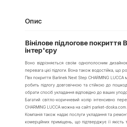
Опис
Вінілове підлогове покриття 
інтер'єру
Воно відрізняється своїм однополосним дизайно
перевага цієї підлоги. Вона також водостійка, що ро
Пвх покриття Barlinek Next Step CHARMING LUCCA ма
робить підлогу довговічною та стійкою до пошкод
обрати спосіб укладання відповідно до ваших уподо
Багатий світло-коричневий колір інтенсивно пере
CHARMING LUCCA можна на сайті parket-doska.com.
Компанія також надає послуги укладання та ремонтн
комерційних приміщень, що підтверджує її якість 