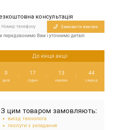
езкоштовна консультація
Замовити виклик
и передзвонимо Вам і уточнимо деталі
До кінця акції
0
17
13
42
:
:
:
днів
годин
хвилин
секунд
З цим товаром замовляють:
виїзд технолога
послуги з укладання