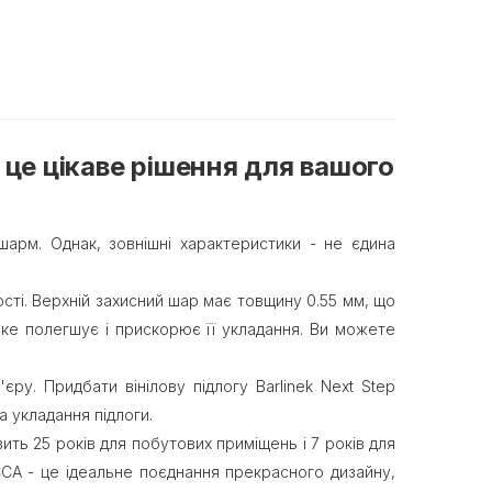
 це цікаве рішення для вашого
рм. Однак, зовнішні характеристики - не єдина
.
ості. Верхній захисний шар має товщину 0.55 мм, що
яке полегшує і прискорює її укладання. Ви можете
ру. Придбати вінілову підлогу Barlinek Next Step
 укладання підлоги.
ить 25 років для побутових приміщень і 7 років для
UCCA - це ідеальне поєднання прекрасного дизайну,