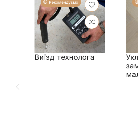
Рекомендуємо
Виїзд технолога
Укл
за
ма