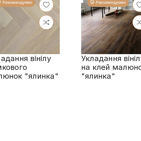
Рекомендуємо
Рекомендуємо
адання вінілу
Укладання вініл
мкового
на клей малюн
люнок "ялинка"
"ялинка"