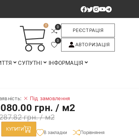
0
0
РЕЄСТРАЦІЯ
0
АВТОРИЗАЦІЯ
ИТТЯ
СУПУТНІ
ІНФОРМАЦІЯ
аявність:
Під замовлення
080.00 грн.
/ м2
287.82 грн.
/ м2
КУПИТИ
В закладки
Порівняння