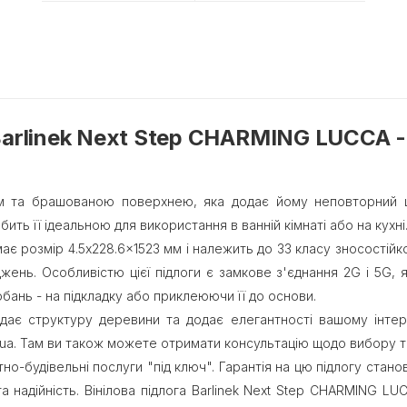
Barlinek Next Step CHARMING LUCCA -
м та брашованою поверхнею, яка додає йому неповторний ша
бить її ідеальною для використання в ванній кімнаті або на кухні
є розмір 4.5x228.6x1523 мм і належить до 33 класу зносостійк
жень. Особливістю цієї підлоги є замкове з'єднання 2G і 5G, 
бань - на підкладку або приклеюючи її до основи.
дає структуру деревини та додає елегантності вашому інтер'є
ua. Там ви також можете отримати консультацію щодо вибору та
о-будівельні послуги "під ключ". Гарантія на цю підлогу станов
та надійність. Вінілова підлога Barlinek Next Step CHARMING L