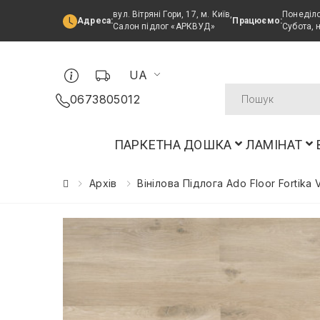
вул. Вітряні Гори, 17, м. Київ,
Понеділо
Адреса:
Працюємо:
Салон підлог «АРКВУД»
Субота, 
UA
0673805012
ПАРКЕТНА ДОШКА
ЛАМІНАТ
Архів
Вінілова Підлога Ado Floor Fortika 