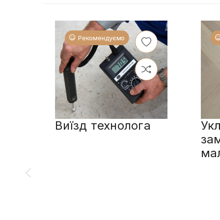
Рекомендуємо
Виїзд технолога
Укл
за
ма