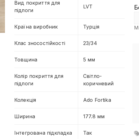
Вид покриття для
LVT
Б
підлоги
Країна виробник
Турція
М
Клас зносостійкості
23/34
Товщина
5 мм
Колір покриття для
Світло-
підлоги
коричневий
Колекція
Ado Fortika
Ширина
177.8 мм
Інтегрована підкладка
Так