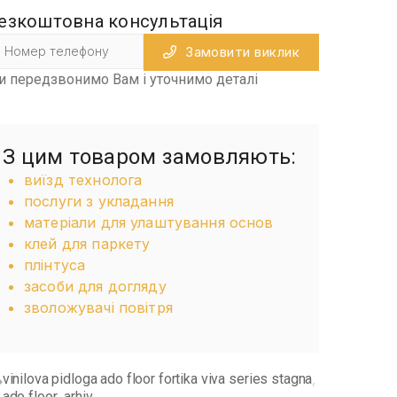
езкоштовна консультація
Замовити виклик
и передзвонимо Вам і уточнимо деталі
З цим товаром замовляють:
виїзд технолога
послуги з укладання
матеріали для улаштування основ
клей для паркету
плінтуса
засоби для догляду
зволожувачі повітря
vinilova pidloga ado floor fortika viva series stagna
,
ado floor
arhiv
,