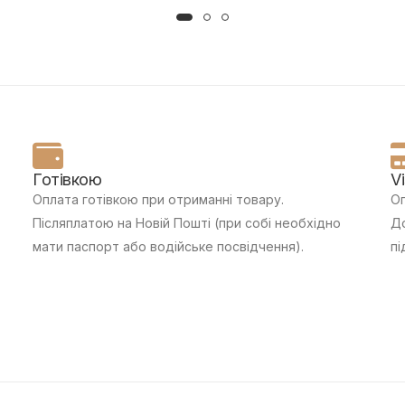
Готівкою
V
Оплата готівкою при отриманні товару.
Оп
Післяплатою на Новій Пошті (при собі необхідно
До
мати паспорт або водійське посвідчення).
пі