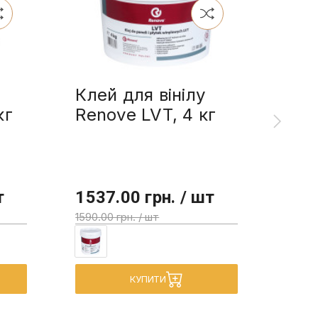
Клей для вінілу
Ren
кг
Renove LVT, 4 кг
олі
л
т
1537.00 грн. / шт
355
1590.00 грн. / шт
КУПИТИ