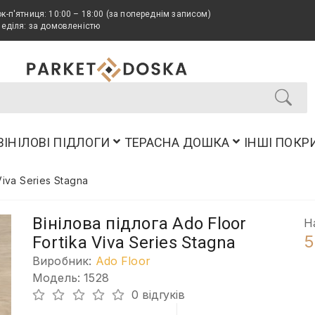
к-п'ятниця: 10:00 – 18:00 (за попереднім записом)
неділя: за домовленістю
ВІНІЛОВІ ПІДЛОГИ
ТЕРАСНА ДОШКА
ІНШІ ПОКР
Viva Series Stagna
Вінілова підлога Ado Floor
Н
5
Fortika Viva Series Stagna
Виробник:
Ado Floor
Модель: 1528
0 відгуків