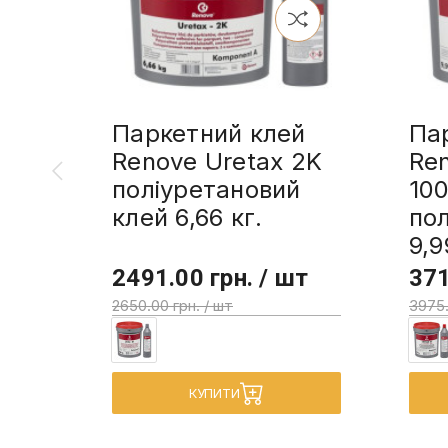
Паркетний клей
Па
Renove Uretax 2K
Re
поліуретановий
10
клей 6,66 кг.
пол
9,9
2491.00 грн. / шт
371
2650.00 грн. / шт
3975.
КУПИТИ