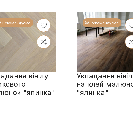
Рекомендуємо
Рекомендуємо
адання вінілу
Укладання вініл
мкового
на клей малюн
люнок "ялинка"
"ялинка"