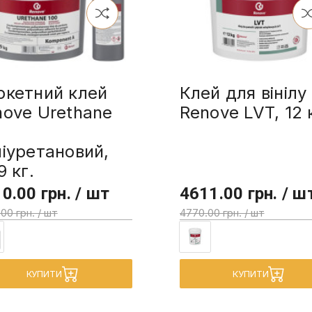
ркетний клей
Клей для вінілу
nove Urethane
Renove LVT, 12 
0
іуретановий,
9 кг.
0.00 грн. / шт
4611.00 грн. / ш
00 грн. / шт
4770.00 грн. / шт
КУПИТИ
КУПИТИ