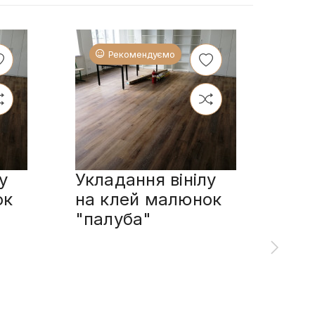
Рекомендуємо
у
Укладання вінілу
Укл
ок
на клей малюнок
пл
"палуба"
сп
мал