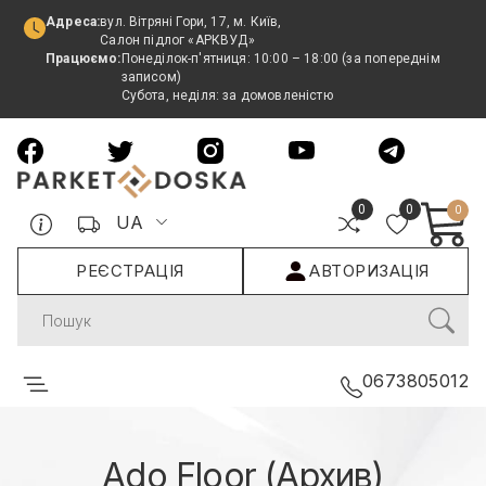
Адреса:
вул. Вітряні Гори, 17, м. Київ,
Салон підлог «АРКВУД»
Працюємо:
Понеділок-п'ятниця: 10:00 – 18:00 (за попереднім
записом)
Субота, неділя: за домовленістю
0
0
0
UA
РЕЄСТРАЦІЯ
АВТОРИЗАЦІЯ
Search
0673805012
Ado Floor (Архив)