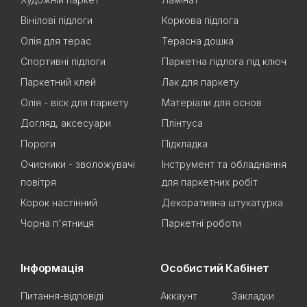
Вінілові підлоги
Коркова підлога
Олія для терас
Терасна дошка
Спортивні підлоги
Паркетна підлога під ключ
Паркетний клей
Лак для паркету
Олія - віск для паркету
Матеріали для основ
Догляд, аксесуари
Плінтуса
Пороги
Підкладка
Очисники - зволожувачі
Інструмент та обладнання
повітря
для паркетних робіт
Корок настінний
Декоративна штукатурка
Чорна п'ятниця
Паркетні роботи
Інформація
Особистий Кабінет
Питання-відповіді
Аккаунт
Закладки