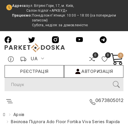
Адреса:
вул. Вітряні Гори, 17, м. Київ,
Салон підлог «АРКВУД»
Працюємо:
Понеділок-п'ятниця: 10:00 – 18:00 (за попереднім
записом)
Субота, неділя: за домовленістю
0
0
0
UA
РЕЄСТРАЦІЯ
АВТОРИЗАЦІЯ
Search
0673805012
Архів
Вінілова Підлога Ado Floor Fortika Viva Series Rapida