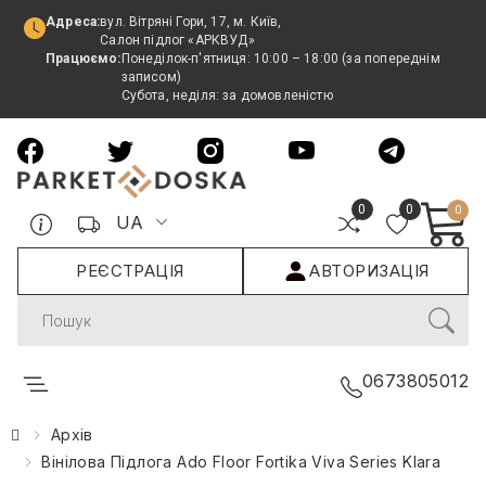
Адреса:
вул. Вітряні Гори, 17, м. Київ,
Салон підлог «АРКВУД»
Працюємо:
Понеділок-п'ятниця: 10:00 – 18:00 (за попереднім
записом)
Субота, неділя: за домовленістю
0
0
0
UA
РЕЄСТРАЦІЯ
АВТОРИЗАЦІЯ
Search
0673805012
Архів
Вінілова Підлога Ado Floor Fortika Viva Series Klara