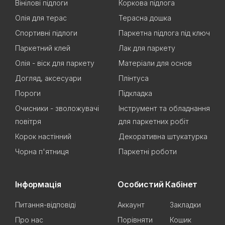
Вінілові підлоги
Коркова підлога
Олія для терас
Терасна дошка
Спортивні підлоги
Паркетна підлога під ключ
Паркетний клей
Лак для паркету
Олія - віск для паркету
Матеріали для основ
Догляд, аксесуари
Плінтуса
Пороги
Підкладка
Очисники - зволожувачі
Інструмент та обладнання
повітря
для паркетних робіт
Корок настінний
Декоративна штукатурка
Чорна п'ятниця
Паркетні роботи
Інформація
Особистий Кабінет
Питання-відповіді
Аккаунт
Закладки
Про нас
Порівняти
Кошик