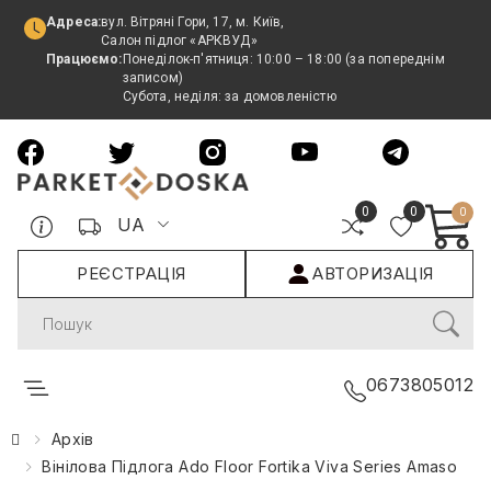
Адреса:
вул. Вітряні Гори, 17, м. Київ,
Салон підлог «АРКВУД»
Працюємо:
Понеділок-п'ятниця: 10:00 – 18:00 (за попереднім
записом)
Субота, неділя: за домовленістю
0
0
0
UA
РЕЄСТРАЦІЯ
АВТОРИЗАЦІЯ
Search
0673805012
Архів
Вінілова Підлога Ado Floor Fortika Viva Series Amaso