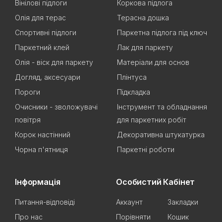
Вінілові підлоги
Коркова підлога
Олія для терас
Терасна дошка
Спортивні підлоги
Паркетна підлога під ключ
Паркетний клей
Лак для паркету
Олія - віск для паркету
Матеріали для основ
Догляд, аксесуари
Плінтуса
Пороги
Підкладка
Очисники - зволожувачі
Інструмент та обладнання
повітря
для паркетних робіт
Корок настінний
Декоративна штукатурка
Чорна п'ятниця
Паркетні роботи
Інформація
Особистий Кабінет
Питання-відповіді
Аккаунт
Закладки
Про нас
Порівняти
Кошик