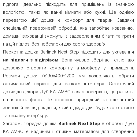
підлога ідеально підходить для приміщень із значною
вологістю, таких як ванні кімнати або кухні. Ще однією
перевагою цієї дошки є комфорт для тварин. Завдяки
спеціальній поверхневій обробці, яка запобігає ковзанню,
домашні вихованці зможуть із задоволенням бігати та грати
на цій підлозі без небезпеки для свого здоров'я.
Паркетна дошка Barlinek Next Step підходить для укладання
на підлоги з підігрівом
. Вона чудово зберігає тепло, що
дозволяє створити комфортну атмосферу у приміщенні.
Розміри дошки 7х190х400-1200 мм дозволяють обрати
оптимальний варіант для вашого інтер'єру. Остаточний
дотик до декору Дуб KALAMBO надає поверхню, що рашить,
і наявність фасок. Це створює природний та елегантний
зовнішній вигляд підлоги, який підійде для будь-якого стилю
та дизайну інтер'єру.
Загалом, гібридна дошка
Barlinek Next Step
в обробці Дуб
KALAMBO є надійним і стійким матеріалом для створення