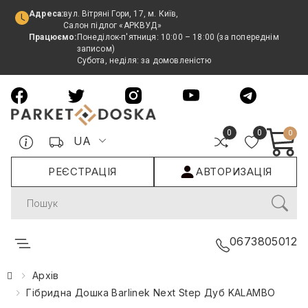
Адреса:
вул. Вітряні Гори, 17, м. Київ,
Салон підлог «АРКВУД»
Працюємо:
Понеділок-п'ятниця: 10:00 – 18:00 (за попереднім
записом)
Субота, неділя: за домовленістю
0
0
0
UA
РЕЄСТРАЦІЯ
АВТОРИЗАЦІЯ
Search
0673805012
Архів
Гібридна Дошка Barlinek Next Step Дуб KALAMBO