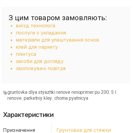
З цим товаром замовляють:
виїзд технолога
послуги з укладання
матеріали для улаштування основ
клей для паркету
плінтуса
засоби для догляду
зволожувачі повітря
gruntovka dlya styazhki renove renoprimer pu 200
5 l
,
,
renove
parketniy kley
chorna pyatnicya
,
,
Характеристики
Призначення
Грунтовка для стяжки