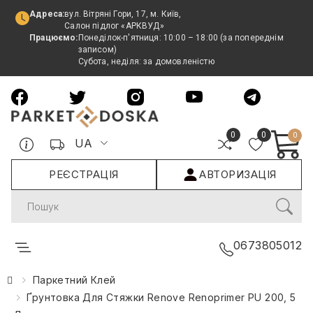
Адреса:
вул. Вітряні Гори, 17, м. Київ,
Салон підлог «АРКВУД»
Працюємо:
Понеділок-п'ятниця: 10:00 – 18:00 (за попереднім
записом)
Субота, неділя: за домовленістю
0
0
0
UA
РЕЄСТРАЦІЯ
АВТОРИЗАЦІЯ
Search
0673805012
Паркетний Клей
Ґрунтовка Для Стяжки Renove Renoprimer PU 200, 5