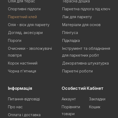
Олія для терас
Терасна дошка
Спортивні підлоги
Паркетна підлога під ключ
Паркетний клей
Лак для паркету
Олія - віск для паркету
Матеріали для основ
Догляд, аксесуари
Плінтуса
Пороги
Підкладка
Очисники - зволожувачі
Інструмент та обладнання
повітря
для паркетних робіт
Корок настінний
Декоративна штукатурка
Чорна п'ятниця
Паркетні роботи
Інформація
Особистий Кабінет
Питання-відповіді
Аккаунт
Закладки
Про нас
Порівняти
Кошик
товари
Оплата і доставка