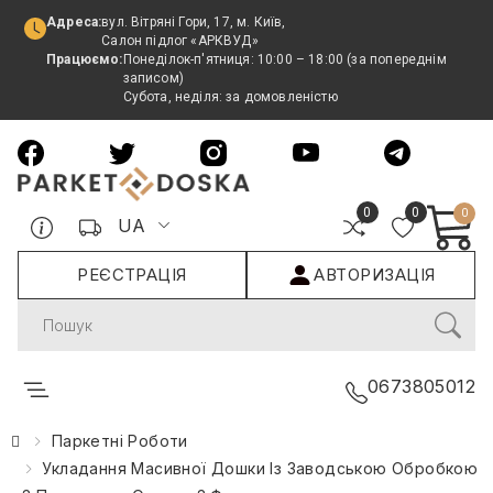
Адреса:
вул. Вітряні Гори, 17, м. Київ,
Салон підлог «АРКВУД»
Працюємо:
Понеділок-п'ятниця: 10:00 – 18:00 (за попереднім
записом)
Субота, неділя: за домовленістю
0
0
0
UA
РЕЄСТРАЦІЯ
АВТОРИЗАЦІЯ
Search
0673805012
Паркетні Роботи
Укладання Масивної Дошки Із Заводською Обробкою