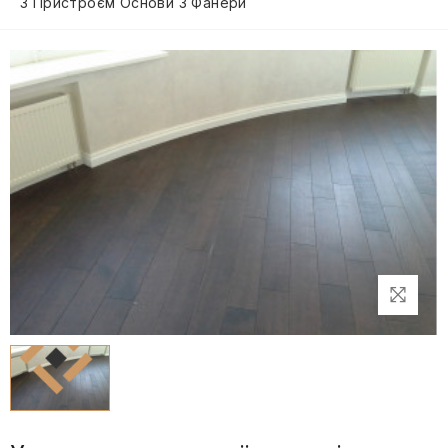
З Пристроєм Основи З Фанери