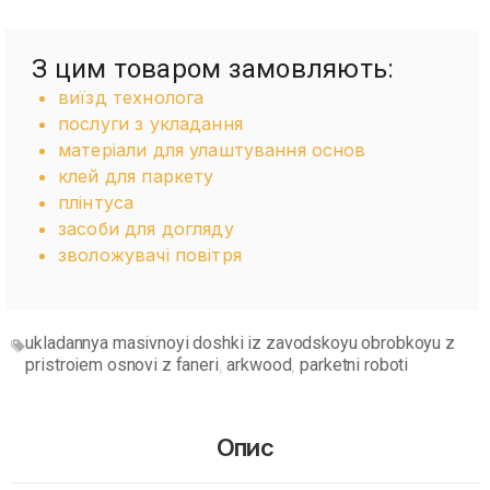
З цим товаром замовляють:
виїзд технолога
послуги з укладання
матеріали для улаштування основ
клей для паркету
плінтуса
засоби для догляду
зволожувачі повітря
ukladannya masivnoyi doshki iz zavodskoyu obrobkoyu z
pristroiem osnovi z faneri
arkwood
parketni roboti
,
,
Опис