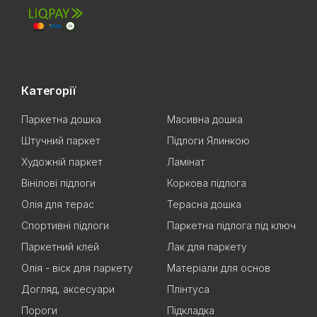
Категорії
Паркетна дошка
Масивна дошка
Штучний паркет
Підлоги Ялинкою
Художній паркет
Ламінат
Вінілові підлоги
Коркова підлога
Олія для терас
Терасна дошка
Спортивні підлоги
Паркетна підлога під ключ
Паркетний клей
Лак для паркету
Олія - віск для паркету
Матеріали для основ
Догляд, аксесуари
Плінтуса
Пороги
Підкладка