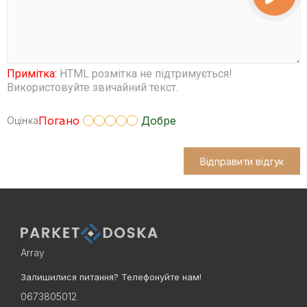
Примітка:
HTML розмітка не підтримується!
Використовуйте звичайний текст.
Погано
Добре
Оцінка
Відправити відгук
Array
Залишилися питання? Телефонуйте нам!
0673805012