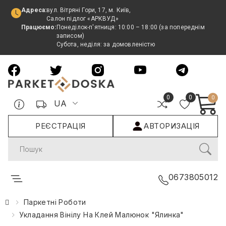
Адреса:
вул. Вітряні Гори, 17, м. Київ,
Салон підлог «АРКВУД»
Працюємо:
Понеділок-п'ятниця: 10:00 – 18:00 (за попереднім
записом)
Субота, неділя: за домовленістю
0
0
0
UA
РЕЄСТРАЦІЯ
АВТОРИЗАЦІЯ
Search
0673805012
Паркетні Роботи
Укладання Вінілу На Клей Малюнок "ялинка"