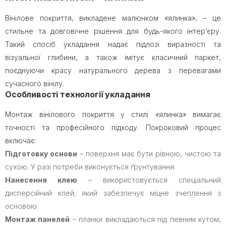
Вінілове покриття, викладене малюнком «ялинка», – це
стильне та довговічне рішення для будь-якого інтер’єру.
Такий спосіб укладання надає підлозі виразності та
візуальної глибини, а також імітує класичний паркет,
поєднуючи красу натурального дерева з перевагами
сучасного вінілу.
Особливості технології укладання
Монтаж вінілового покриття у стилі «ялинка» вимагає
точності та професійного підходу. Покроковий процес
включає:
Підготовку основи
– поверхня має бути рівною, чистою та
сухою. У разі потреби виконується ґрунтування.
Нанесення клею
– використовується спеціальний
дисперсійний клей, який забезпечує міцне зчеплення з
основою.
Монтаж панелей
– планки викладаються під певним кутом,