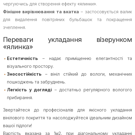
чергуючись для створення ефекту «ялинки».
Фінішне вирівнювання та вкатка
– застосовується валик
для видалення повітряних бульбашок та покращення
зчеплення.
Переваги укладання візерунком
«ялинка»
Естетичність
– надає приміщенню елегантності та
візуального простору.
Зносостійкість
– вініл стійкий до вологи, механічних
пошкоджень та забруднень.
Легкість у догляді
– достатньо регулярного вологого
прибирання.
Звертайтеся до професіоналів для якісного укладання
вінілового покриття та насолоджуйтеся ідеальним дизайном
вашої підлоги!
Вартість вказана за 1м2, при діагональному укладанні