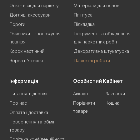
Олія - віск для паркету
Матеріали для основ
Догляд, аксесуари
Плінтуса
Пороги
Підкладка
Очисники - зволожувачі
Інструмент та обладнання
повітря
для паркетних робіт
Корок настінний
Декоративна штукатурка
Чорна п'ятниця
Паркетні роботи
Інформація
Особистий Кабінет
Питання-відповіді
Аккаунт
Закладки
Про нас
Порівняти
Кошик
товари
Оплата і доставка
Повернення та обмін
товару
Політика конфіденційності