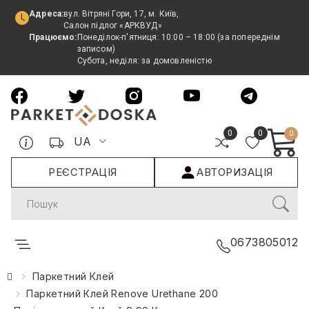
Адреса:
вул. Вітряні Гори, 17, м. Київ,
Салон підлог «АРКВУД»
Працюємо:
Понеділок-п'ятниця: 10:00 – 18:00 (за попереднім
записом)
Субота, неділя: за домовленістю
0
0
0
UA
РЕЄСТРАЦІЯ
АВТОРИЗАЦІЯ
Search
0673805012
Паркетний Клей
Паркетний Клей Renove Urethane 200