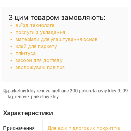
З цим товаром замовляють:
виїзд технолога
послуги з укладання
матеріали для улаштування основ
клей для паркету
плінтуса
засоби для догляду
зволожувачі повітря
parketniy kley renove urethane 200 poliuretanoviy kley 9
99
,
kg
renove
parketniy kley
,
,
Характеристики
Призначення
Для всіх підлогових покриттів