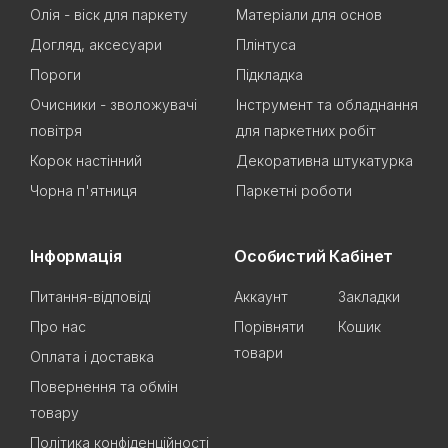
Олія - віск для паркету
Матеріали для основ
Догляд, аксесуари
Плінтуса
Пороги
Підкладка
Очисники - зволожувачі
Інструмент та обладнання
повітря
для паркетних робіт
Корок настінний
Декоративна штукатурка
Чорна п'ятниця
Паркетні роботи
Інформація
Особистий Кабінет
Питання-відповіді
Аккаунт
Закладки
Про нас
Порівняти
Кошик
товари
Оплата і доставка
Повернення та обмін
товару
Політика конфіденційності