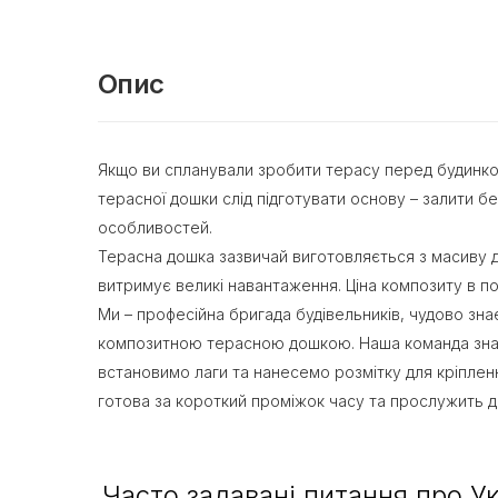
Опис
Якщо ви спланували зробити терасу перед будинком
терасної дошки слід підготувати основу – залити б
особливостей.
Терасна дошка зазвичай виготовляється з масиву д
витримує великі навантаження. Ціна композиту в по
Ми – професійна бригада будівельників, чудово зна
композитною терасною дошкою. Наша команда знає т
встановимо лаги та нанесемо розмітку для кріпленн
готова за короткий проміжок часу та прослужить до
Часто задавані питання про Ук