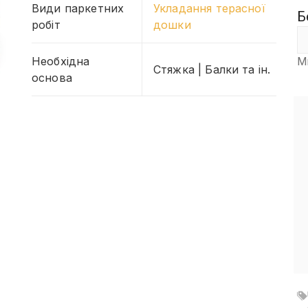
Види паркетних
Укладання терасної
Б
робіт
дошки
Необхідна
М
Стяжка | Балки та ін.
основа