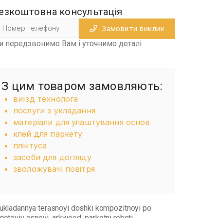
езкоштовна консультація
Замовити виклик
и передзвонимо Вам і уточнимо деталі
З цим товаром замовляють:
виїзд технолога
послуги з укладання
матеріали для улаштування основ
клей для паркету
плінтуса
засоби для догляду
зволожувачі повітря
ukladannya terasnoyi doshki kompozitnoyi po
gotoviy osnovi
arkwood
parketni roboti
,
,