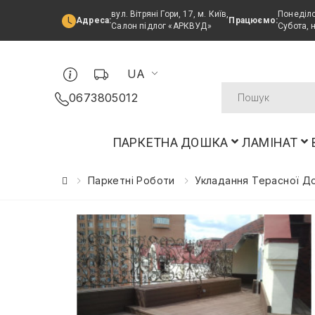
вул. Вітряні Гори, 17, м. Київ,
Понеділо
Адреса:
Працюємо:
Салон підлог «АРКВУД»
Субота, 
UA
0673805012
ПАРКЕТНА ДОШКА
ЛАМІНАТ
Паркетні Роботи
Укладання Терасної До