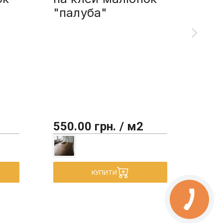
"палуба"
сп
мал
550.00 грн. / м2
450
КУПИТИ