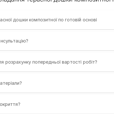
асної дошки композитної по готовій основі
онсультацію?
ля розрахунку попередньої вартості робіт?
матеріали?
покриття?