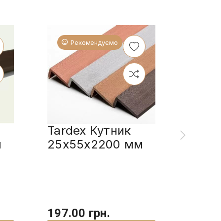
Рекомендуємо
Ре
Tardex Кутник
Tarde
м
25x55x2200 мм
унів
197.00 грн.
10.30