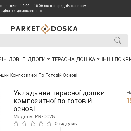
к-п'ятниця: 10:00 – 18:00 (за попереднім записом)
неділя: за домовленістю
ВІНІЛОВІ ПІДЛОГИ
ТЕРАСНА ДОШКА
ІНШІ ПОКР
шки Композитної По Готовій Основі
Укладання терасної дошки
Н
1
композитної по готовій
основі
Модель: PR-0028
0 відгуків