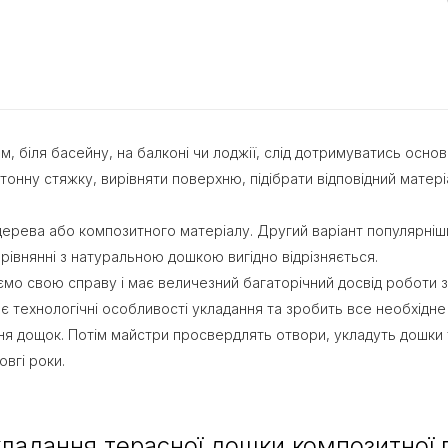
, біля басейну, на балконі чи лоджії, слід дотримуватись осн
етонну стяжку, вирівняти поверхню, підібрати відповідний матер
ерева або композитного матеріалу. Другий варіант популярніший
рівнянні з натуральною дошкою вигідно відрізняється.
ємо свою справу і має величезний багаторічний досвід роботи з
ехнологічні особливості укладання та зробить все необхідне з
я дощок. Потім майстри просвердлять отвори, укладуть дошки та
вгі роки.
ладання терасної дошки композитної по