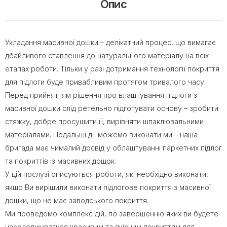
Опис
Укладання масивної дошки – делікатний процес, що вимагає
дбайливого ставлення до натурального матеріалу на всіх
етапах роботи. Тільки у разі дотримання технології покриття
для підлоги буде привабливим протягом тривалого часу.
Перед прийняттям рішення про влаштування підлоги з
масивної дошки слід ретельно підготувати основу – зробити
стяжку, добре просушити її, вирівняти шпаклювальними
матеріалами. Подальші дії можемо виконати ми – наша
бригада має чималий досвід у облаштуванні паркетних підлог
та покриттів із масивних дощок.
У цій послузі описуються роботи, які необхідно виконати,
якщо Ви вирішили виконати підлогове покриття з масивної
дошки, що не має заводського покриття.
Ми проведемо комплекс дій, по завершенню яких ви будете
насолоджуватися красивим та якісним покриттям для