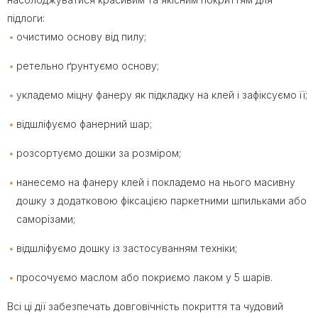
підлоги:
очистимо основу від пилу;
ретельно ґрунтуємо основу;
укладемо міцну фанеру як підкладку на клей і зафіксуємо її;
відшліфуємо фанерний шар;
розсортуємо дошки за розміром;
нанесемо на фанеру клей і покладемо на нього масивну
дошку з додатковою фіксацією паркетними шпильками або
саморізами;
відшліфуємо дошку із застосуванням техніки;
просочуємо маслом або покриємо лаком у 5 шарів.
Всі ці дії забезпечать довговічність покриття та чудовий