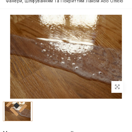
Фанери, Шліфуванням Та Покриттям Лаком Або Олією