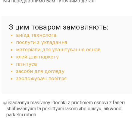
Ми передзвонимо Вам і уточнимо деталі
З цим товаром замовляють:
виїзд технолога
послуги з укладання
матеріали для улаштування основ
клей для паркету
плінтуса
засоби для догляду
зволожувачі повітря
ukladannya masivnoyi doshki z pristroiem osnovi z faneri
,
shlifuvannyam ta pokrittyam lakom abo oliieyu
arkwood
,
,
parketni roboti