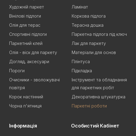
Художній паркет
Ламінат
Вінілові підлоги
Коркова підлога
Олія для терас
Терасна дошка
Спортивні підлоги
Паркетна підлога під ключ
Паркетний клей
Лак для паркету
Олія - віск для паркету
Матеріали для основ
Догляд, аксесуари
Плінтуса
Пороги
Підкладка
Очисники - зволожувачі
Інструмент та обладнання
повітря
для паркетних робіт
Корок настінний
Декоративна штукатурка
Чорна п'ятниця
Паркетні роботи
Інформація
Особистий Кабінет