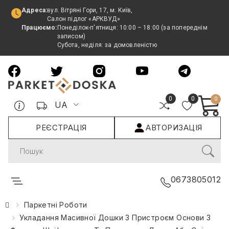
Адреса:
вул. Вітряні Гори, 17, м. Київ,
Салон підлог «АРКВУД»
Працюємо:
Понеділок-п'ятниця: 10:00 – 18:00 (за попереднім
записом)
Субота, неділя: за домовленістю
0
0
0
UA
РЕЄСТРАЦІЯ
АВТОРИЗАЦІЯ
Search
0673805012
Паркетні Роботи
Укладання Масивної Дошки З Пристроєм Основи З