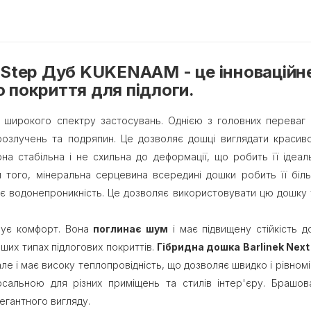
t Step Дуб KUKENAAM - це інноваційн
 покриття для підлоги.
я широкого спектру застосувань. Однією з головних переваг 
 розлучень та подряпин. Це дозволяє дошці виглядати красиво
она стабільна і не схильна до деформації, що робить її іде
 того, мінеральна серцевина всередині дошки робить її бі
 є водонепроникність. Це дозволяє використовувати цю дошку у
нує комфорт. Вона
поглинає шум
і має підвищену стійкість 
ших типах підлогових покриттів.
Гібридна дошка Barlinek Ne
 але і має високу теплопровідність, що дозволяє швидко і рівно
рсальною для різних приміщень та стилів інтер'єру. Брашо
легантного вигляду.