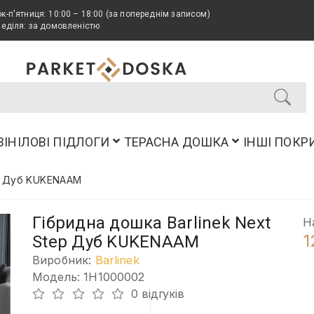
к-п'ятниця: 10:00 – 18:00 (за попереднім записом)
неділя: за домовленістю
ВІНІЛОВІ ПІДЛОГИ
ТЕРАСНА ДОШКА
ІНШІ ПОКР
ep Дуб KUKENAAM
Гібридна дошка Barlinek Next
Н
1
Step Дуб KUKENAAM
Виробник:
Barlinek
Модель: 1H1000002
0 відгуків