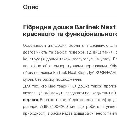
Опис
Гібридна дошка Barlinek Nex
красивого та функціонального
Особливості цієї дошки роблять її ідеальною дл
довговічність та захист поверхні від вицвітання,
Конструкція дошки також заслуговує на увагу. В
вологістю або температурними перепадами. Крім
гібридної дошки Barlinek Next Step Дуб KUKENAAM
кухня, без ризику пошкодження.
Для тих, хто має тварин, ця дошка також пропо
вихованців, які можуть завдавати пошкоджень на ін
підлоги
. Вона не тільки зберігає тепло і комфорт,
розміри 7х190х400-1200 мм, що робить її уніве
природності, а фаска надає дошці закінченого та е