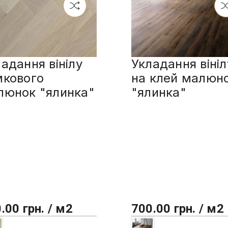
адання вінілу
Укладання вініл
мкового
на клей малюн
люнок "ялинка"
"ялинка"
.00 грн. / м2
700.00 грн. / м2