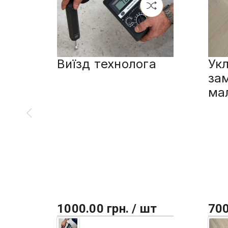
Виїзд технолога
Укл
за
ма
1000.00 грн. / шт
700