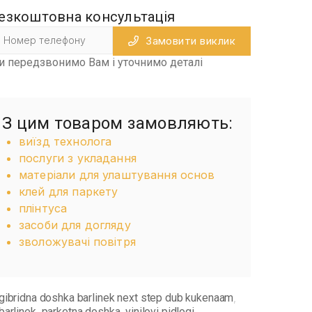
езкоштовна консультація
Замовити виклик
и передзвонимо Вам і уточнимо деталі
З цим товаром замовляють:
виїзд технолога
послуги з укладання
матеріали для улаштування основ
клей для паркету
плінтуса
засоби для догляду
зволожувачі повітря
gibridna doshka barlinek next step dub kukenaam
,
barlinek
parketna doshka
vinilovi pidlogi
,
,