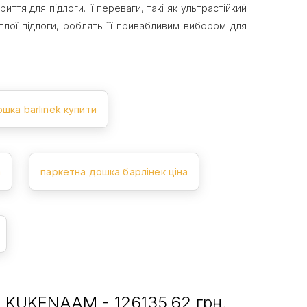
тя для підлоги. Її переваги, такі як ультрастійкий
плої підлоги, роблять її привабливим вибором для
шка barlinek купити
а
паркетна дошка барлінек ціна
б KUKENAAM - 126135.62 грн.