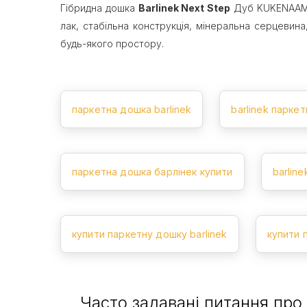
Гібридна дошка
Barlinek Next Step
Дуб KUKENAAM - 
лак, стабільна конструкція, мінеральна серцевин
будь-якого простору.
паркетна дошка barlinek
barlinek парке
паркетна дошка барлінек купити
barlin
купити паркетну дошку barlinek
купити 
Часто задавані питання про