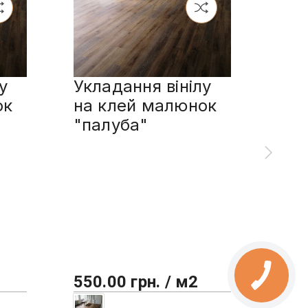
у
Укладання вінілу
Укл
ок
на клей малюнок
пл
"палуба"
сп
мал
550.00 грн. / м2
450