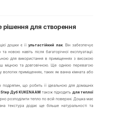
е рішення для створення
цієї дошки є її
ультастійкий лак
. Він забезпечує
 та новою навіть після багаторічної експлуатації.
альною для використання в приміщеннях з високою
льш міцною та довговічною. Ще однією перевагою
 вологих приміщеннях, таких як ванна кімната або
до подряпин, що робить її ідеальною для домашніх
xt Step Дуб KUKENAAM
також підходить
для теплої
мірно розподілити тепло по всій поверхні. Дошка має
вана текстура додає ще більше натуральності та