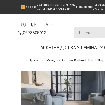
вул. Вітряні Гори, 17, м. Київ,
Понеділо
Адреса:
Працюємо:
Салон підлог «АРКВУД»
Субота, 
UA
0673805012
ПАРКЕТНА ДОШКА
ЛАМІНАТ
Архів
Гібридна Дошка Barlinek Next St