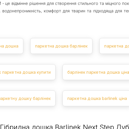
це відмінне рішення для створення стильного та міцного покрит
а, водонепроникність, комфорт для тварин та підходяща для те
тна дошка
паркетна дошка барлінек
паркетна до
ek паркетна дошка купити
барлінек паркетна дошка цін
паркетну дошку барлінек
паркетна дошка barlinek ціна
 Гібридна дошка Barlinek Next Step Ду