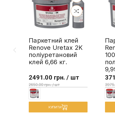
Паркетний клей
Па
Renove Uretax 2K
Re
поліуретановий
10
клей 6,66 кг.
пол
9,9
2491.00 грн. / шт
371
2650.00 грн. / шт
3975.
КУПИТИ