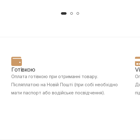
Готівкою
V
Оплата готівкою при отриманні товару.
Оп
Післяплатою на Новій Пошті (при собі необхідно
До
мати паспорт або водійське посвідчення).
пі