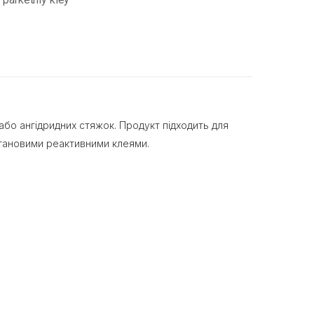
або ангідридних стяжок. Продукт підходить для
тановими реактивними клеями.