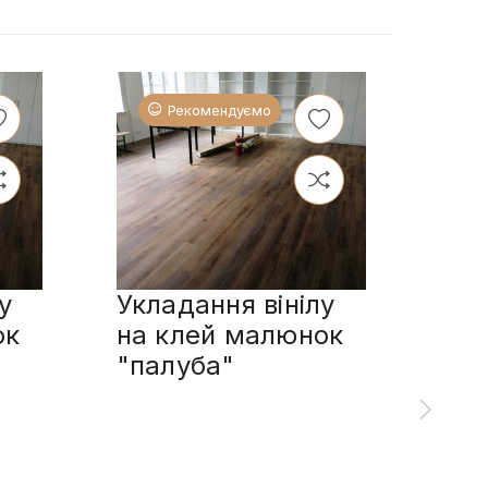
Рекомендуємо
у
Укладання вінілу
Укл
ок
на клей малюнок
пл
"палуба"
сп
мал