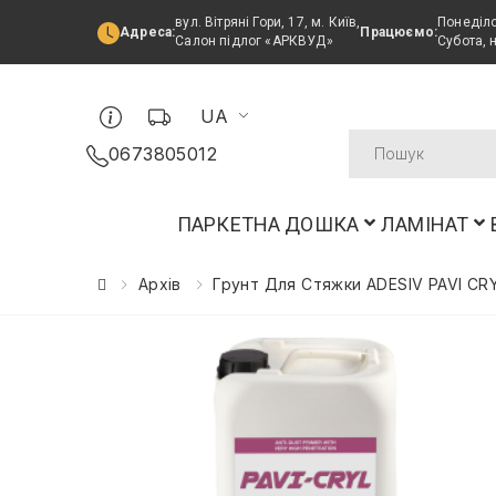
вул. Вітряні Гори, 17, м. Київ,
Понеділо
Адреса:
Працюємо:
Салон підлог «АРКВУД»
Субота, 
UA
0673805012
ПАРКЕТНА ДОШКА
ЛАМІНАТ
Архів
Грунт Для Стяжки ADESIV PAVI CRY