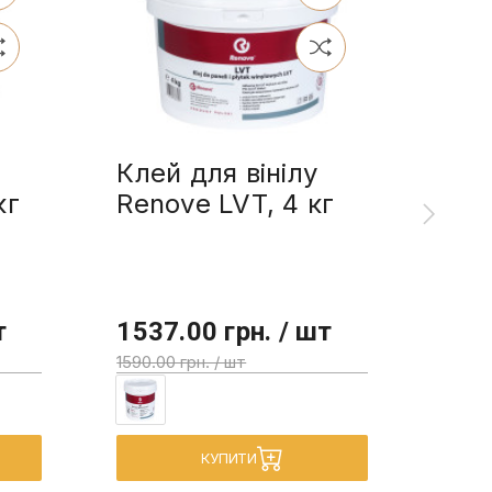
Клей для вінілу
Ren
кг
Renove LVT, 4 кг
олі
л
т
1537.00 грн. / шт
355
1590.00 грн. / шт
КУПИТИ