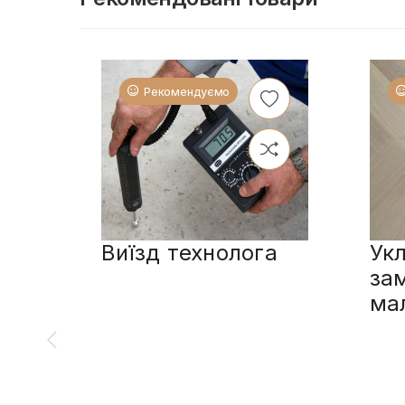
Рекомендуємо
Виїзд технолога
Укл
за
ма