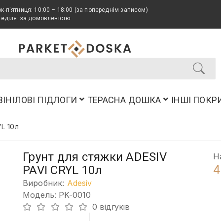
к-п'ятниця: 10:00 – 18:00 (за попереднім записом)
неділя: за домовленістю
ВІНІЛОВІ ПІДЛОГИ
ТЕРАСНА ДОШКА
ІНШІ ПОКР
L 10л
Грунт для стяжки ADESIV
Н
4
PAVI CRYL 10л
Виробник:
Adesiv
Модель: PK-0010
0 відгуків