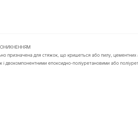
РОНИКНЕННЯМ
льно призначена для стяжок, що кришеться або пилу, цементних 
к і двокомпонентними епоксидно-поліуретановими або поліуре