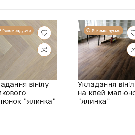
Рекомендуємо
Рекомендуємо
адання вінілу
Укладання вініл
мкового
на клей малюн
люнок "ялинка"
"ялинка"