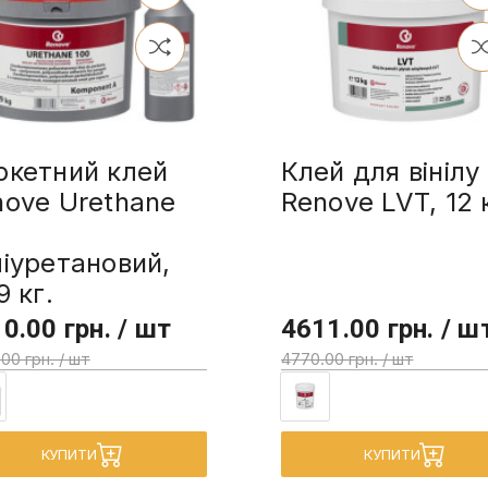
ркетний клей
Клей для вінілу
nove Urethane
Renove LVT, 12 
0
іуретановий,
9 кг.
0.00 грн. / шт
4611.00 грн. / ш
00 грн. / шт
4770.00 грн. / шт
КУПИТИ
КУПИТИ