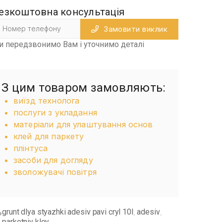
езкоштовна консультація
Замовити виклик
и передзвонимо Вам і уточнимо деталі
З цим товаром замовляють:
виїзд технолога
послуги з укладання
матеріали для улаштування основ
клей для паркету
плінтуса
засоби для догляду
зволожувачі повітря
grunt dlya styazhki adesiv pavi cryl 10l
adesiv
,
,
parketniy kley