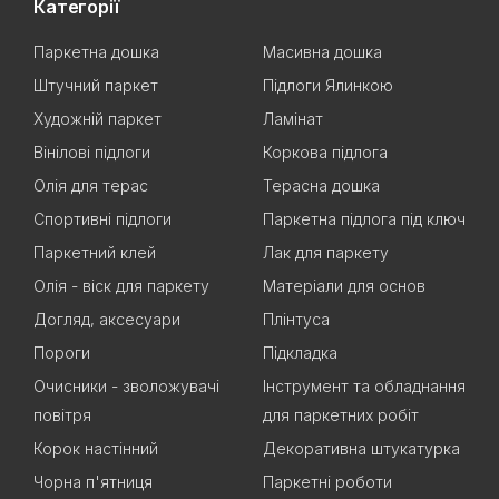
Категорії
Паркетна дошка
Масивна дошка
Штучний паркет
Підлоги Ялинкою
Художній паркет
Ламінат
Вінілові підлоги
Коркова підлога
Олія для терас
Терасна дошка
Спортивні підлоги
Паркетна підлога під ключ
Паркетний клей
Лак для паркету
Олія - віск для паркету
Матеріали для основ
Догляд, аксесуари
Плінтуса
Пороги
Підкладка
Очисники - зволожувачі
Інструмент та обладнання
повітря
для паркетних робіт
Корок настінний
Декоративна штукатурка
Чорна п'ятниця
Паркетні роботи