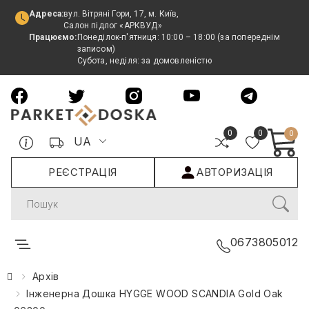
Адреса:
вул. Вітряні Гори, 17, м. Київ,
Салон підлог «АРКВУД»
Працюємо:
Понеділок-п'ятниця: 10:00 – 18:00 (за попереднім
записом)
Субота, неділя: за домовленістю
0
0
0
UA
РЕЄСТРАЦІЯ
АВТОРИЗАЦІЯ
Search
0673805012
Архів
Інженерна Дошка HYGGE WOOD SCANDIA Gold Oak