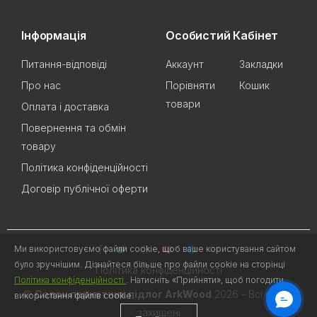
Інформація
Особистий Кабінет
Питання-відповіді
Аккаунт
Закладки
Про нас
Порівняти
Кошик
товари
Оплата і доставка
Повернення та обмін
товару
Політика конфіденційності
Договір публічної оферти
Ми використовуємо файли cookie, щоб ваше користування сайтом
було зручнішим. Дізнайтеся більше про файли cookie на сторінці
Політика конфіденційності
Політика конфіденційності
. Натисніть «Прийняти», щоб погодити
©
Салон паркетних підлог ArkWood
2026 - Всі права
використання файлів cookie.
захищені