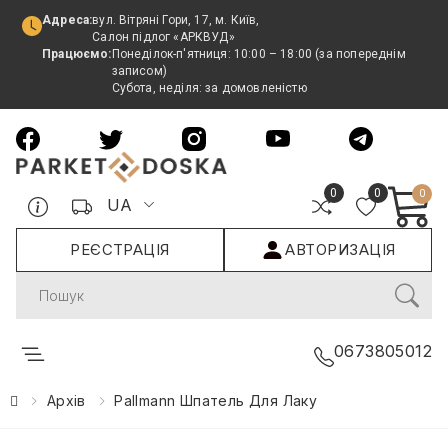
Адреса:
вул. Вітряні Гори, 17, м. Київ,
Салон підлог «АРКВУД»
Працюємо:
Понеділок-п'ятниця: 10:00 – 18:00 (за попереднім
записом)
Субота, неділя: за домовленістю
0
0
0
UA
РЕЄСТРАЦІЯ
АВТОРИЗАЦІЯ
Search
0673805012
Архів
Pallmann Шпатель Для Лаку