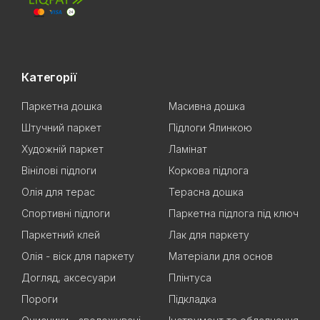
Категорії
Паркетна дошка
Масивна дошка
Штучний паркет
Підлоги Ялинкою
Художній паркет
Ламінат
Вінілові підлоги
Коркова підлога
Олія для терас
Терасна дошка
Спортивні підлоги
Паркетна підлога під ключ
Паркетний клей
Лак для паркету
Олія - віск для паркету
Матеріали для основ
Догляд, аксесуари
Плінтуса
Пороги
Підкладка