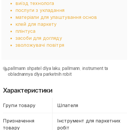
виїзд технолога
послуги з укладання
матеріали для улаштування основ
клей для паркету
плінтуса
засоби для догляду
зволожувачі повітря
pallmann shpatel dlya laku
pallmann
instrument ta
,
,
obladnannya dlya parketnih robit
Характеристики
Групи товару
Шпателя
Призначення
Інструмент для паркетних
товару
робіт