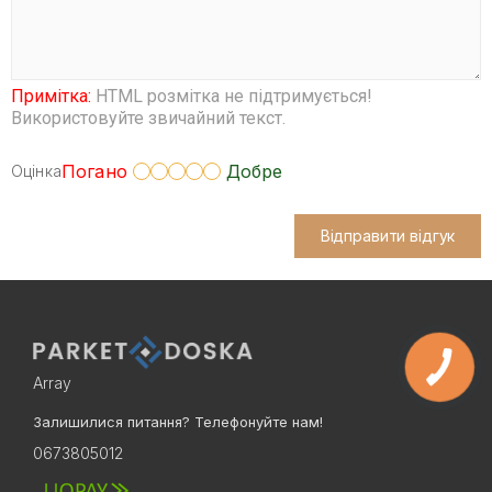
Примітка:
HTML розмітка не підтримується!
Використовуйте звичайний текст.
Погано
Добре
Оцінка
Відправити відгук
Array
Залишилися питання? Телефонуйте нам!
0673805012