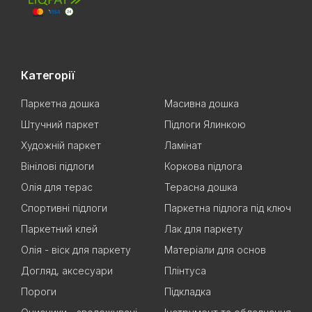
Категорії
Паркетна дошка
Масивна дошка
Штучний паркет
Підлоги Ялинкою
Художній паркет
Ламінат
Вінілові підлоги
Коркова підлога
Олія для терас
Терасна дошка
Спортивні підлоги
Паркетна підлога під ключ
Паркетний клей
Лак для паркету
Олія - віск для паркету
Матеріали для основ
Догляд, аксесуари
Плінтуса
Пороги
Підкладка