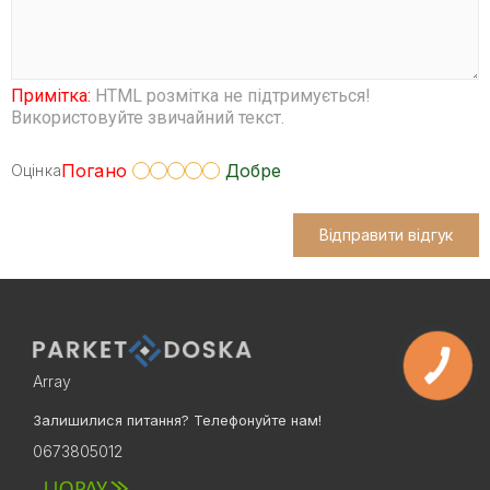
Примітка:
HTML розмітка не підтримується!
Використовуйте звичайний текст.
Погано
Добре
Оцінка
Відправити відгук
Array
Залишилися питання? Телефонуйте нам!
0673805012