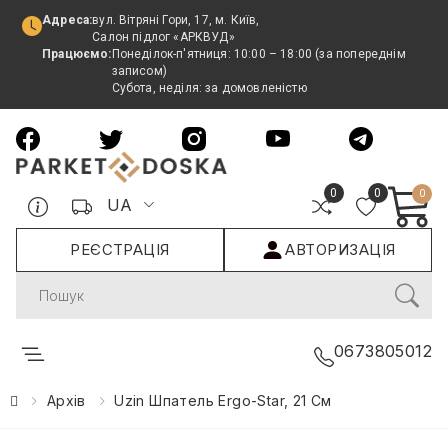
Адреса:
вул. Вітряні Гори, 17, м. Київ,
Салон підлог «АРКВУД»
Працюємо:
Понеділок-п'ятниця: 10:00 – 18:00 (за попереднім
записом)
Субота, неділя: за домовленістю
0
0
0
UA
РЕЄСТРАЦІЯ
АВТОРИЗАЦІЯ
Search
0673805012
Архів
Uzin Шпатель Ergo-Star, 21 См