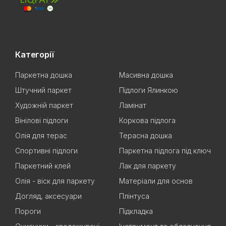
Категорії
Паркетна дошка
Масивна дошка
Штучний паркет
Підлоги Ялинкою
Художній паркет
Ламінат
Вінілові підлоги
Коркова підлога
Олія для терас
Терасна дошка
Спортивні підлоги
Паркетна підлога під ключ
Паркетний клей
Лак для паркету
Олія - віск для паркету
Матеріали для основ
Догляд, аксесуари
Плінтуса
Пороги
Підкладка