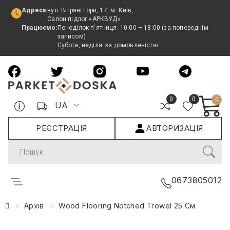
Адреса:
вул. Вітряні Гори, 17, м. Київ,
Салон підлог «АРКВУД»
Працюємо:
Понеділок-п'ятниця: 10:00 – 18:00 (за попереднім
записом)
Субота, неділя: за домовленістю
0
0
0
UA
РЕЄСТРАЦІЯ
АВТОРИЗАЦІЯ
Search
0673805012
Архів
Wood Flooring Notched Trowel 25 См