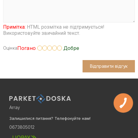
Примітка:
HTML розмітка не підтримується!
Використовуйте звичайний текст.
Погано
Добре
Оцінка
Відправити відгук
Array
Залишилися питання? Телефонуйте нам!
0673805012