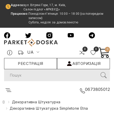
Адреса:
вул. Вітряні Гори, 17, м. Київ,
Салон підлог «АРКВУД»
Працюємо:
Понеділок-п'ятниця: 10:00 – 18:00 (за попереднім
записом)
Субота, неділя: за домовленістю
0
0
0
UA
РЕЄСТРАЦІЯ
АВТОРИЗАЦІЯ
Search
0673805012
Декоративна Штукатурка
Декоративна Штукатурка Simpletone Etna