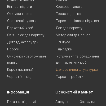
Вінілові підлоги
Коркова підлога
Олія для терас
Терасна дошка
Спортивні підлоги
Паркетна підлога під ключ
Паркетний клей
Лак для паркету
Олія - віск для паркету
Матеріали для основ
Догляд, аксесуари
Плінтуса
Пороги
Підкладка
Очисники - зволожувачі
Інструмент та обладнання
повітря
для паркетних робіт
Корок настінний
Декоративна штукатурка
Чорна п'ятниця
Паркетні роботи
Інформація
Особистий Кабінет
Питання-відповіді
Аккаунт
Закладки