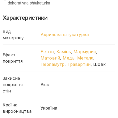
dekorativna shtukaturka
Характеристики
Вид
Акрилова штукатурка
матеріалу
Бетон
,
Камінь
,
Мармурин
,
Ефект
Матовий
,
Медь
,
Металл
,
покриття
Перламутр
,
Травертин
, Шовк
Захисне
покриття
Віск
стін
Країна
Україна
виробництва