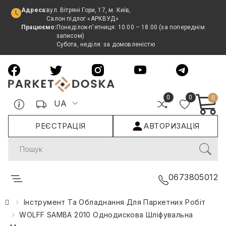
Адреса:
вул. Вітряні Гори, 17, м. Київ,
Салон підлог «АРКВУД»
Працюємо:
Понеділок-п'ятниця: 10:00 – 18:00 (за попереднім
записом)
Субота, неділя: за домовленістю
0
0
0
UA
РЕЄСТРАЦІЯ
АВТОРИЗАЦІЯ
Search
0673805012
Інструмент Та Обладнання Для Паркетних Робіт
WOLFF SAMBA 2010 Однодискова Шліфувальна