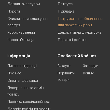
Догляд, аксесуари
Плінтуса
Пороги
Підкладка
Очисники - зволожувачі
Інструмент та обладнання
повітря
для паркетних робіт
Корок настінний
Декоративна штукатурка
Чорна п'ятниця
Паркетні роботи
Інформація
Особистий Кабінет
Питання-відповіді
Аккаунт
Закладки
Про нас
Порівняти
Кошик
товари
Оплата і доставка
Повернення та обмін
товару
Політика конфіденційності
Договір публічної оферти