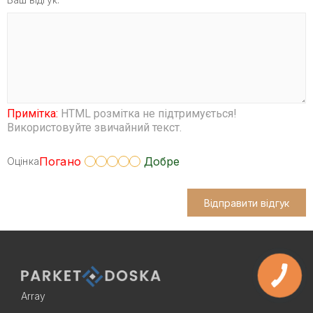
Примітка:
HTML розмітка не підтримується!
Використовуйте звичайний текст.
Погано
Добре
Оцінка
Відправити відгук
Array