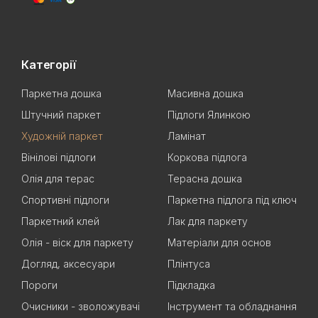
Категорії
Паркетна дошка
Масивна дошка
Штучний паркет
Підлоги Ялинкою
Художній паркет
Ламінат
Вінілові підлоги
Коркова підлога
Олія для терас
Терасна дошка
Спортивні підлоги
Паркетна підлога під ключ
Паркетний клей
Лак для паркету
Олія - віск для паркету
Матеріали для основ
Догляд, аксесуари
Плінтуса
Пороги
Підкладка
Очисники - зволожувачі
Інструмент та обладнання