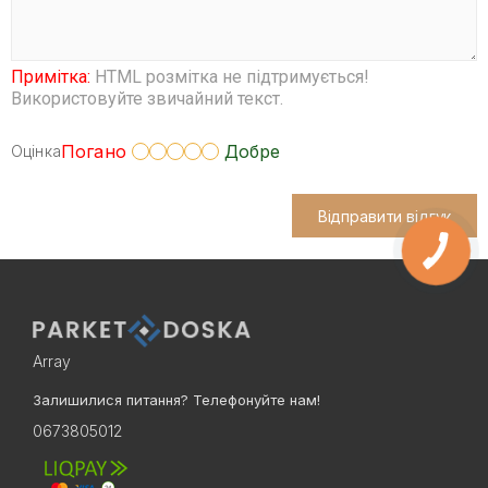
Примітка:
HTML розмітка не підтримується!
Використовуйте звичайний текст.
Погано
Добре
Оцінка
Відправити відгук
Array
Залишилися питання? Телефонуйте нам!
0673805012