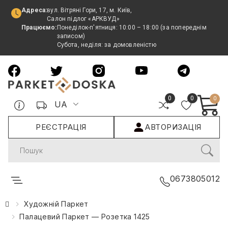
Адреса:
вул. Вітряні Гори, 17, м. Київ,
Салон підлог «АРКВУД»
Працюємо:
Понеділок-п'ятниця: 10:00 – 18:00 (за попереднім
записом)
Субота, неділя: за домовленістю
0
0
0
UA
РЕЄСТРАЦІЯ
АВТОРИЗАЦІЯ
Search
0673805012
Художній Паркет
Палацевий Паркет — Розетка 1425