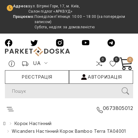
Адреса:
вул. Вітряні Гори, 17, м. Київ,
Салон підлог «АРКВУД»
Працюємо:
Понеділок-п'ятниця: 10:00 – 18:00 (за попереднім
записом)
Субота, неділя: за домовленістю
0
0
0
UA
РЕЄСТРАЦІЯ
АВТОРИЗАЦІЯ
Search
0673805012
Корок Настінний
Wicanders Настінний Корок Bamboo Terra TA04001