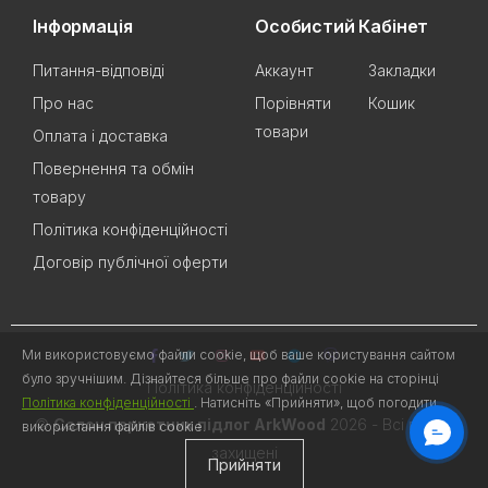
Інформація
Особистий Кабінет
Питання-відповіді
Аккаунт
Закладки
Про нас
Порівняти
Кошик
товари
Оплата і доставка
Повернення та обмін
товару
Політика конфіденційності
Договір публічної оферти
Ми використовуємо файли cookie, щоб ваше користування сайтом
було зручнішим. Дізнайтеся більше про файли cookie на сторінці
Політика конфіденційності
Політика конфіденційності
. Натисніть «Прийняти», щоб погодити
©
Салон паркетних підлог ArkWood
2026 - Всі права
використання файлів cookie.
захищені
Прийняти