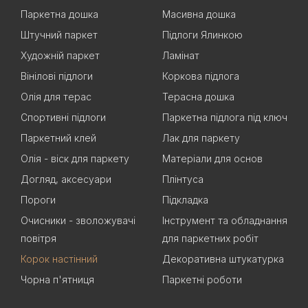
Паркетна дошка
Масивна дошка
Штучний паркет
Підлоги Ялинкою
Художній паркет
Ламінат
Вінілові підлоги
Коркова підлога
Олія для терас
Терасна дошка
Спортивні підлоги
Паркетна підлога під ключ
Паркетний клей
Лак для паркету
Олія - віск для паркету
Матеріали для основ
Догляд, аксесуари
Плінтуса
Пороги
Підкладка
Очисники - зволожувачі
Інструмент та обладнання
повітря
для паркетних робіт
Корок настінний
Декоративна штукатурка
Чорна п'ятниця
Паркетні роботи