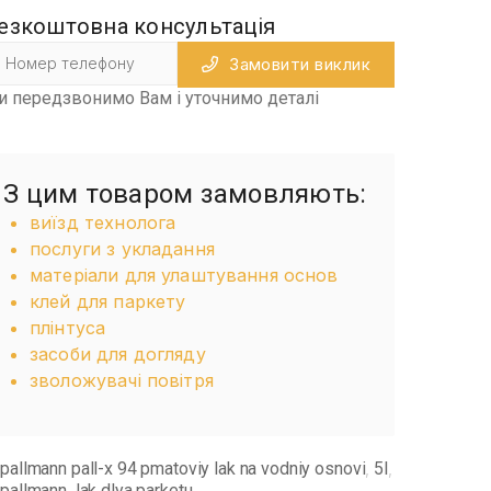
езкоштовна консультація
Замовити виклик
и передзвонимо Вам і уточнимо деталі
З цим товаром замовляють:
виїзд технолога
послуги з укладання
матеріали для улаштування основ
клей для паркету
плінтуса
засоби для догляду
зволожувачі повітря
pallmann pall-x 94 pmatoviy lak na vodniy osnovi
5l
,
,
pallmann
lak dlya parketu
,