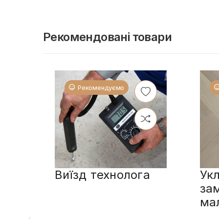
Рекомендовані товари
Рекомендуємо
Виїзд технолога
Укл
за
ма