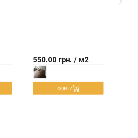
550.00 грн. / м2
450
КУПИТИ