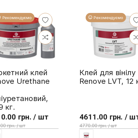
Рекомендуємо
Рекомендуємо
ркетний клей
Клей для вінілу
nove Urethane
Renove LVT, 12 
0
іуретановий,
9 кг.
0.00 грн. / шт
4611.00 грн. / ш
00 грн. / шт
4770.00 грн. / шт