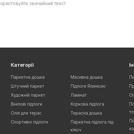
ористовуйте звичайний текст.
Категорії
І
Паркетна дошка
Масивна дошка
Пи
Штучний паркет
Підлоги Ялинкою
Пр
Художній паркет
Ламінат
Оп
Вінілові підлоги
Коркова підлога
По
т
Олія для терас
Терасна дошка
По
Спортивні підлоги
Паркетна підлога під
ко
ключ