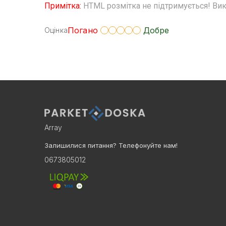
Примітка:
HTML розмітка не підтримується! Вик
Погано
Добре
Оцінка
Array
Залишилися питання? Телефонуйте нам!
0673805012