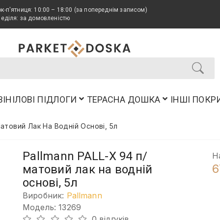
к-п'ятниця: 10:00 – 18:00 (за попереднім записом)
неділя: за домовленістю
ВІНІЛОВІ ПІДЛОГИ
ТЕРАСНА ДОШКА
ІНШІ ПОКР
матовий Лак На Водній Основі, 5л
Pallmann PALL-X 94 п/
Н
6
матовий лак на водній
основі, 5л
Виробник:
Pallmann
Модель: 13269
0 відгуків