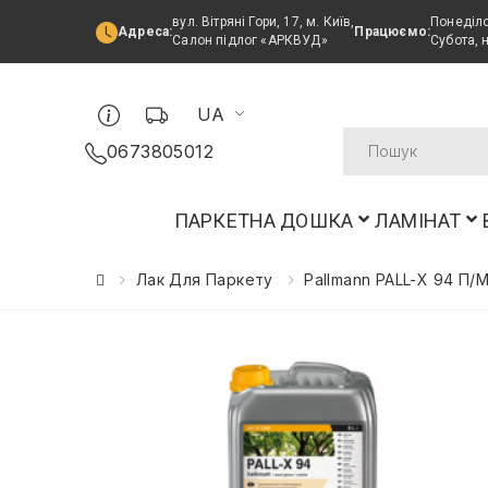
вул. Вітряні Гори, 17, м. Київ,
Понеділо
Адреса:
Працюємо:
Салон підлог «АРКВУД»
Субота, 
UA
0673805012
ПАРКЕТНА ДОШКА
ЛАМІНАТ
Лак Для Паркету
Pallmann PALL-X 94 П/