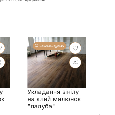
Рекомендуємо
у
Укладання вінілу
Укл
ок
на клей малюнок
пл
"палуба"
сп
мал