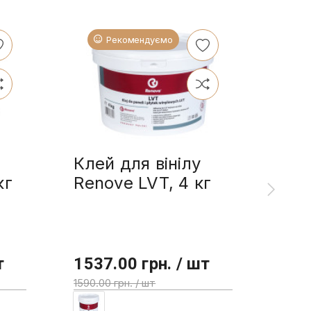
Рекомендуємо
Клей для вінілу
Ren
кг
Renove LVT, 4 кг
олі
л
т
1537.00 грн. / шт
355
1590.00 грн. / шт