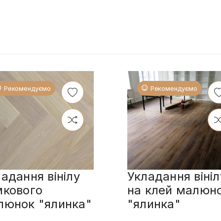
Рекомендуємо
Рекомендуємо
адання вінілу
Укладання вініл
мкового
на клей малюн
люнок "ялинка"
"ялинка"