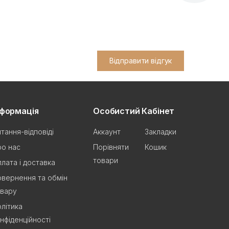
Відправити відгук
нформація
Особистий Кабінет
тання-відповіді
Аккаунт
Закладки
о нас
Порівняти
Кошик
товари
лата і доставка
вернення та обмін
овару
літика
нфіденційності