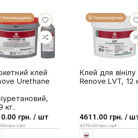
Рекомендуємо
Рекомендуємо
ркетний клей
Клей для вінілу
nove Urethane
Renove LVT, 12 
0
іуретановий,
9 кг.
0.00 грн. / шт
4611.00 грн. / ш
00 грн. / шт
4770.00 грн. / шт