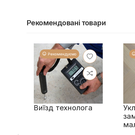
Рекомендовані товари
Рекомендуємо
Виїзд технолога
Укл
за
ма