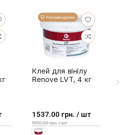
Рекомендуємо
Клей для вінілу
Ren
кг
Renove LVT, 4 кг
олі
л
т
1537.00 грн. / шт
355
1590.00 грн. / шт