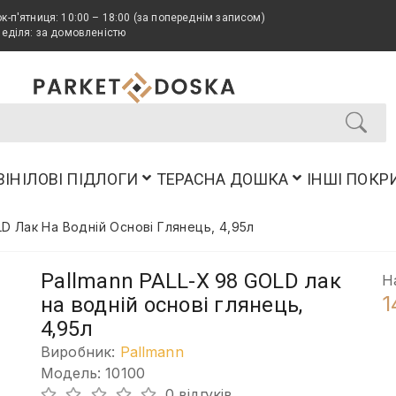
к-п'ятниця: 10:00 – 18:00 (за попереднім записом)
неділя: за домовленістю
ВІНІЛОВІ ПІДЛОГИ
ТЕРАСНА ДОШКА
ІНШІ ПОКР
LD Лак На Водній Основі Глянець, 4,95л
Pallmann PALL-X 98 GOLD лак
Н
1
на водній основі глянець,
4,95л
Виробник:
Pallmann
Модель: 10100
0 відгуків