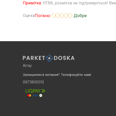
Примітка:
HTML розмітка не підтримується! Вик
Погано
Добре
Оцінка
Array
Залишилися питання? Телефонуйте нам!
0673805012