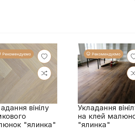
Рекомендуємо
Рекомендуємо
адання вінілу
Укладання вініл
мкового
на клей малюн
люнок "ялинка"
"ялинка"