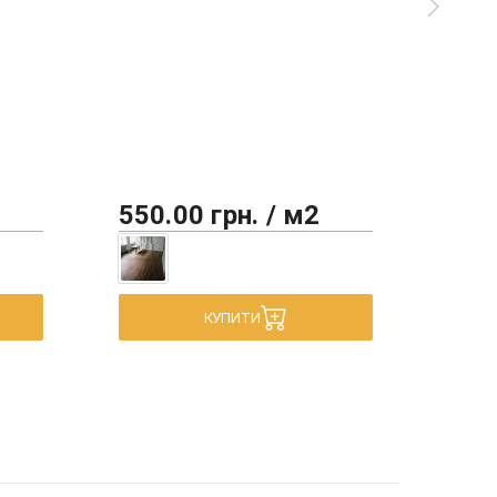
550.00 грн. / м2
450
КУПИТИ