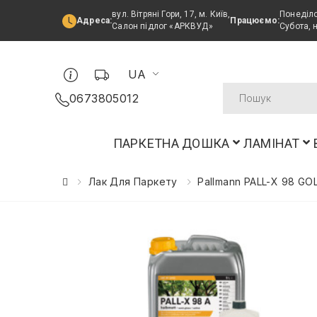
вул. Вітряні Гори, 17, м. Київ,
Понеділо
Адреса:
Працюємо:
Салон підлог «АРКВУД»
Субота, 
UA
0673805012
ПАРКЕТНА ДОШКА
ЛАМІНАТ
Лак Для Паркету
Pallmann PALL-X 98 GO