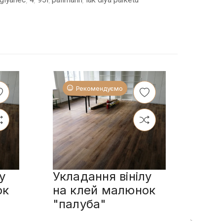
Рекомендуємо
у
Укладання вінілу
Укл
ок
на клей малюнок
пл
"палуба"
сп
мал