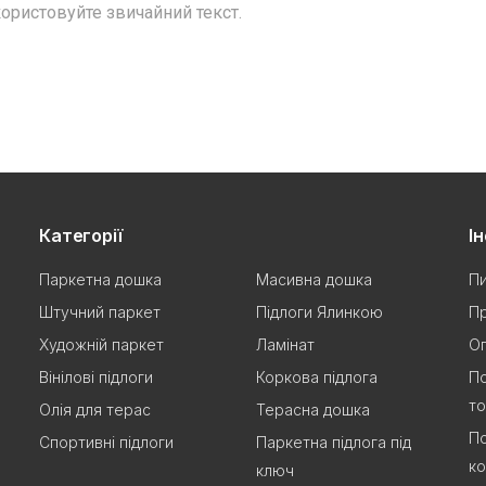
ористовуйте звичайний текст.
Категорії
І
Паркетна дошка
Масивна дошка
Пи
Штучний паркет
Підлоги Ялинкою
Пр
Художній паркет
Ламінат
Оп
Вінілові підлоги
Коркова підлога
По
т
Олія для терас
Терасна дошка
По
Спортивні підлоги
Паркетна підлога під
ко
ключ