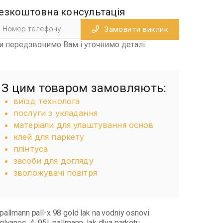
езкоштовна консультація
Замовити виклик
и передзвонимо Вам і уточнимо деталі
З цим товаром замовляють:
виїзд технолога
послуги з укладання
матеріали для улаштування основ
клей для паркету
плінтуса
засоби для догляду
зволожувачі повітря
pallmann pall-x 98 gold lak na vodniy osnovi
glyanec
4
95l
pallmann
lak dlya parketu
,
,
,
,