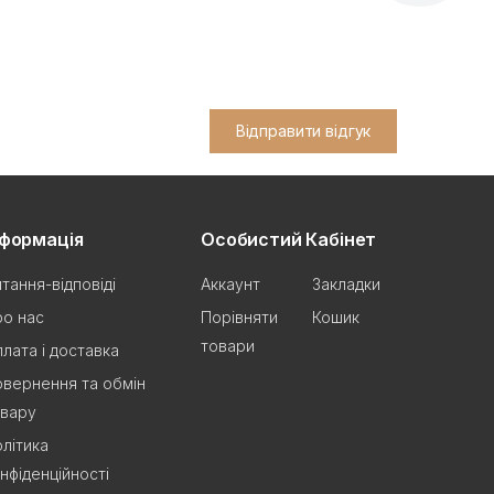
Відправити відгук
нформація
Особистий Кабінет
тання-відповіді
Аккаунт
Закладки
о нас
Порівняти
Кошик
товари
лата і доставка
вернення та обмін
овару
літика
нфіденційності