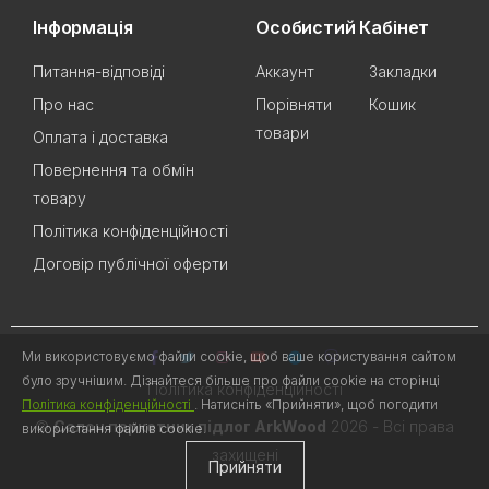
Інформація
Особистий Кабінет
Питання-відповіді
Аккаунт
Закладки
Про нас
Порівняти
Кошик
товари
Оплата і доставка
Повернення та обмін
товару
Політика конфіденційності
Договір публічної оферти
Ми використовуємо файли cookie, щоб ваше користування сайтом
було зручнішим. Дізнайтеся більше про файли cookie на сторінці
Політика конфіденційності
Політика конфіденційності
. Натисніть «Прийняти», щоб погодити
©
Салон паркетних підлог ArkWood
2026 - Всі права
використання файлів cookie.
захищені
Прийняти