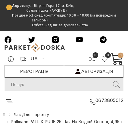
Адреса:
вул. Вітряні Гори, 17, м. Київ,
Салон підлог «АРКВУД»
Працюємо:
Понеділок-п'ятниця: 10:00 – 18:00 (за попереднім
записом)
Субота, неділя: за домовленістю
0
0
0
UA
РЕЄСТРАЦІЯ
АВТОРИЗАЦІЯ
Search
0673805012
Лак Для Паркету
Pallmann PALL-X PURE 2К Лак На Водній Основі, 4,95л