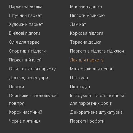
Паркетна дошка
Масивна дошка
Штучний паркет
Підлоги Ялинкою
Художній паркет
Ламінат
Вінілові підлоги
Коркова підлога
Олія для терас
Терасна дошка
Спортивні підлоги
Паркетна підлога під ключ
Паркетний клей
Лак для паркету
Олія - віск для паркету
Матеріали для основ
Догляд, аксесуари
Плінтуса
Пороги
Підкладка
Очисники - зволожувачі
Інструмент та обладнання
повітря
для паркетних робіт
Корок настінний
Декоративна штукатурка
Чорна п'ятниця
Паркетні роботи