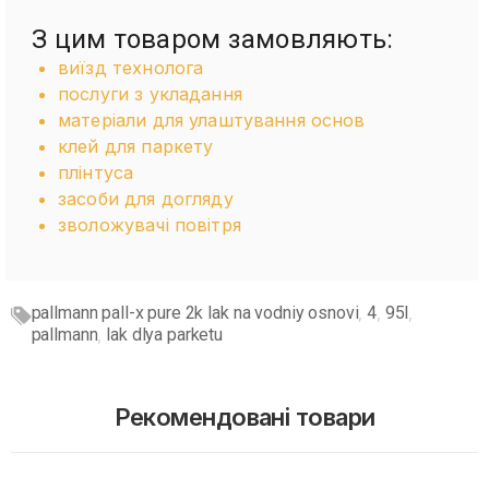
З цим товаром замовляють:
виїзд технолога
послуги з укладання
матеріали для улаштування основ
клей для паркету
плінтуса
засоби для догляду
зволожувачі повітря
pallmann pall-x pure 2k lak na vodniy osnovi
4
95l
,
,
,
pallmann
lak dlya parketu
,
Рекомендовані товари